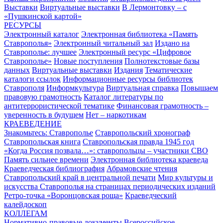
Выставки
Виртуальные выставки
В Лермонтовку – с
«Пушкинской картой»
РЕСУРСЫ
Электронный каталог
Электронная библиотека «Память
Ставрополья»
Электронный читальный зал
Издано на
Ставрополье: лучшее
Электронный ресурс «Цифровое
Ставрополье»
Новые поступления
Полнотекстовые базы
данных
Виртуальные выставки
Издания
Тематические
каталоги ссылок
Информационные ресурсы библиотек
Ставрополя
Информкультура
Виртуальная справка
Повышаем
правовую грамотность
Каталог литературы по
антитеррористической тематике
Финансовая грамотность –
уверенность в будущем
Нет – наркотикам
КРАЕВЕДЕНИЕ
Знакомьтесь: Ставрополье
Ставропольский хронограф
Ставропольская книга
Ставропольская правда 1945 год
«Когда Россия позвала…»: ставропольцы – участники СВО
Память сильнее времени
Электронная библиотека краеведа
Краеведческая библиография
Абрамовские чтения
Ставропольский край в центральной печати
Мир культуры и
искусства Ставрополья на страницах периодических изданий
Ретро-точка «Воронцовская роща»
Краеведческий
калейдоскоп
КОЛЛЕГАМ
Нормативно-правовые документы
Всероссийское