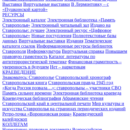
Выставки
Виртуальные выставки
В Лермонтовку – с
«Пушкинской картой»
РЕСУРСЫ
Электронный каталог
Электронная библиотека «Память
Ставрополья»
Электронный читальный зал
Издано на
Ставрополье: лучшее
Электронный ресурс «Цифровое
Ставрополье»
Новые поступления
Полнотекстовые базы
данных
Виртуальные выставки
Издания
Тематические
каталоги ссылок
Информационные ресурсы библиотек
Ставрополя
Информкультура
Виртуальная справка
Повышаем
правовую грамотность
Каталог литературы по
антитеррористической тематике
Финансовая грамотность –
уверенность в будущем
Нет – наркотикам
КРАЕВЕДЕНИЕ
Знакомьтесь: Ставрополье
Ставропольский хронограф
Ставропольская книга
Ставропольская правда 1945 год
«Когда Россия позвала…»: ставропольцы – участники СВО
Память сильнее времени
Электронная библиотека краеведа
Краеведческая библиография
Абрамовские чтения
Ставропольский край в центральной печати
Мир культуры и
искусства Ставрополья на страницах периодических изданий
Ретро-точка «Воронцовская роща»
Краеведческий
калейдоскоп
КОЛЛЕГАМ
Нормативно-правовые документы
Всероссийское