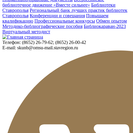
библиотечное движение «Вместе сильнее»
Библиотеки
Ставрополья
Региональный банк лучших практик библиотек
Ставрополья
Конференции и совещания
Повышаем
квалификацию
Профессиональные конкурсы
Обмен опытом
Методико-библиографические пособия
Библиокараван-2023
Виртуальный методист
Телефон:
(8652) 26-79-62; (8652) 26-00-42
E-mail:
skunb@omsu-mail.stavregion.ru