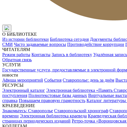
О БИБЛИОТЕКЕ
Из истории библиотеки
Библиотека сегодня
Документы библи
СМИ
Часто задаваемые вопросы
Противодействие коррупции
ЧИТАТЕЛЯМ
Режим работы
Контакты
Запись в библиотеку
Удалённая запис
Обратная связь
УСЛУГИ
Государственные услуги, предоставляемые в электронной форм
новости
Афиша мероприятий
События
Ставрополье: день за днём
Выст
РЕСУРСЫ
Электронный каталог
Электронная библиотека «Память Ставр
поступления
Полнотекстовые базы данных
Виртуальные выста
справка
Повышаем правовую грамотность
Каталог литературы
КРАЕВЕДЕНИЕ
Знакомьтесь: Ставрополье
Ставропольский хронограф
Ставропо
времени
Электронная библиотека краеведа
Краеведческая биб
страницах периодических изданий
Ретро-точка «Воронцовская
КОЛЛЕГАМ