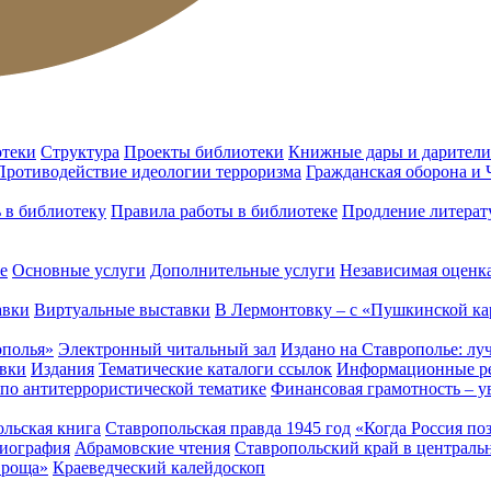
отеки
Структура
Проекты библиотеки
Книжные дары и дарители
Противодействие идеологии терроризма
Гражданская оборона и
ь в библиотеку
Правила работы в библиотеке
Продление литерат
е
Основные услуги
Дополнительные услуги
Независимая оценка
авки
Виртуальные выставки
В Лермонтовку – с «Пушкинской ка
ополья»
Электронный читальный зал
Издано на Ставрополье: лу
вки
Издания
Тематические каталоги ссылок
Информационные ре
 по антитеррористической тематике
Финансовая грамотность – у
льская книга
Ставропольская правда 1945 год
«Когда Россия по
лиография
Абрамовские чтения
Ставропольский край в централь
 роща»
Краеведческий калейдоскоп