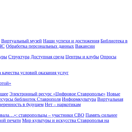
Виртуальный музей
Наши успехи и достижения
Библиотека в
 ЧС
Обработка персональных данных
Вакансии
уры
Структура
Доступная среда
Центры и клубы
Опросы
 качества условий оказания услуг
ртой»
чшее
Электронный ресурс «Цифровое Ставрополье»
Новые
сурсы библиотек Ставрополя
Информкультура
Виртуальная
веренность в будущем
Нет – наркотикам
звала…»: ставропольцы – участники СВО
Память сильнее
ной печати
Мир культуры и искусства Ставрополья на