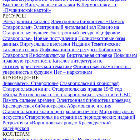
Выставки
Виртуальные выставки
В Лермонтовку – с
«Пушкинской картой»
РЕСУРСЫ
Электронный каталог
Электронная библиотека «Память
Ставрополья»
Электронный читальный зал
Издано на
Ставрополье: лучшее
Электронный ресурс «Цифровое
Ставрополье»
Новые поступления
Полнотекстовые базы
данных
Виртуальные выставки
Издания
Тематические
каталоги ссылок
Информационные ресурсы библиотек
Ставрополя
Информкультура
Виртуальная справка
Повышаем
правовую грамотность
Каталог литературы по
антитеррористической тематике
Финансовая грамотность –
уверенность в будущем
Нет – наркотикам
КРАЕВЕДЕНИЕ
Знакомьтесь: Ставрополье
Ставропольский хронограф
Ставропольская книга
Ставропольская правда 1945 год
«Когда Россия позвала…»: ставропольцы – участники СВО
Память сильнее времени
Электронная библиотека краеведа
Краеведческая библиография
Абрамовские чтения
Ставропольский край в центральной печати
Мир культуры и
искусства Ставрополья на страницах периодических изданий
Ретро-точка «Воронцовская роща»
Краеведческий
калейдоскоп
КОЛЛЕГАМ
Нормативно-правовые документы
Всероссийское