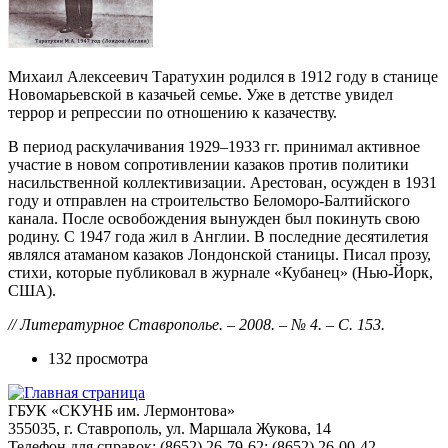
Михаил Алексеевич Таратухин родился в 1912 году в станице
Новомарьевской в казачьей семье. Уже в детстве увидел
террор и репрессии по отношению к казачеству.
В период раскулачивания 1929–1933 гг. принимал активное
участие в новом сопротивлении казаков против политики
насильственной коллективизации. Арестован, осужден в 1931
году и отправлен на строительство Беломоро-Балтийского
канала. После освобождения вынужден был покинуть свою
родину. С 1947 года жил в Англии. В последние десятилетия
являлся атаманом казаков Лондонской станицы. Писал прозу,
стихи, которые публиковал в журнале «Кубанец» (Нью-Йорк,
США).
// Литературное Ставрополье. – 2008. – № 4. – С. 153.
132 просмотра
ГБУК «СКУНБ им. Лермонтова»
355035, г. Ставрополь, ул. Маршала Жукова, 14
Телефон для справок: (8652) 26-79-62; (8652) 26-00-42