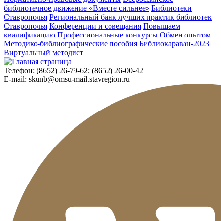
библиотечное движение «Вместе сильнее»
Библиотеки
Ставрополья
Региональный банк лучших практик библиотек
Ставрополья
Конференции и совещания
Повышаем
квалификацию
Профессиональные конкурсы
Обмен опытом
Методико-библиографические пособия
Библиокараван-2023
Виртуальный методист
Телефон:
(8652) 26-79-62; (8652) 26-00-42
E-mail:
skunb@omsu-mail.stavregion.ru