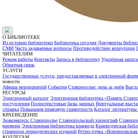
О БИБЛИОТЕКЕ
Из истории библиотеки
Библиотека сегодня
Документы библи
СМИ
Часто задаваемые вопросы
Противодействие коррупции
ЧИТАТЕЛЯМ
Режим работы
Контакты
Запись в библиотеку
Удалённая запис
Обратная связь
УСЛУГИ
Государственные услуги, предоставляемые в электронной форм
новости
Афиша мероприятий
События
Ставрополье: день за днём
Выст
РЕСУРСЫ
Электронный каталог
Электронная библиотека «Память Ставр
поступления
Полнотекстовые базы данных
Виртуальные выста
справка
Повышаем правовую грамотность
Каталог литературы
КРАЕВЕДЕНИЕ
Знакомьтесь: Ставрополье
Ставропольский хронограф
Ставропо
времени
Электронная библиотека краеведа
Краеведческая биб
страницах периодических изданий
Ретро-точка «Воронцовская
КОЛЛЕГАМ