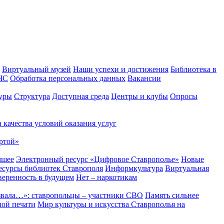
Виртуальный музей
Наши успехи и достижения
Библиотека в
 ЧС
Обработка персональных данных
Вакансии
уры
Структура
Доступная среда
Центры и клубы
Опросы
 качества условий оказания услуг
ртой»
чшее
Электронный ресурс «Цифровое Ставрополье»
Новые
сурсы библиотек Ставрополя
Информкультура
Виртуальная
веренность в будущем
Нет – наркотикам
звала…»: ставропольцы – участники СВО
Память сильнее
ной печати
Мир культуры и искусства Ставрополья на