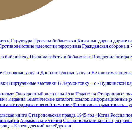
отеки
Структура
Проекты библиотеки
Книжные дары и дарители
Противодействие идеологии терроризма
Гражданская оборона и
ь в библиотеку
Правила работы в библиотеке
Продление литерат
е
Основные услуги
Дополнительные услуги
Независимая оценка
авки
Виртуальные выставки
В Лермонтовку – с «Пушкинской ка
ополья»
Электронный читальный зал
Издано на Ставрополье: лу
вки
Издания
Тематические каталоги ссылок
Информационные ре
 по антитеррористической тематике
Финансовая грамотность – у
льская книга
Ставропольская правда 1945 год
«Когда Россия по
лиография
Абрамовские чтения
Ставропольский край в централь
 роща»
Краеведческий калейдоскоп