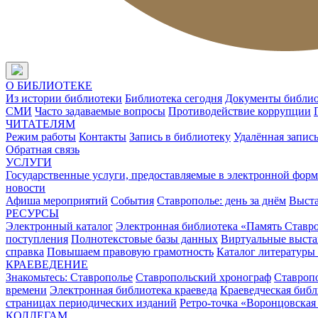
О БИБЛИОТЕКЕ
Из истории библиотеки
Библиотека сегодня
Документы библи
СМИ
Часто задаваемые вопросы
Противодействие коррупции
ЧИТАТЕЛЯМ
Режим работы
Контакты
Запись в библиотеку
Удалённая запис
Обратная связь
УСЛУГИ
Государственные услуги, предоставляемые в электронной форм
новости
Афиша мероприятий
События
Ставрополье: день за днём
Выст
РЕСУРСЫ
Электронный каталог
Электронная библиотека «Память Ставр
поступления
Полнотекстовые базы данных
Виртуальные выста
справка
Повышаем правовую грамотность
Каталог литературы
КРАЕВЕДЕНИЕ
Знакомьтесь: Ставрополье
Ставропольский хронограф
Ставропо
времени
Электронная библиотека краеведа
Краеведческая биб
страницах периодических изданий
Ретро-точка «Воронцовская
КОЛЛЕГАМ