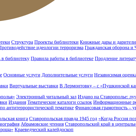
отеки
Структура
Проекты библиотеки
Книжные дары и дарители
Противодействие идеологии терроризма
Гражданская оборона и
ь в библиотеку
Правила работы в библиотеке
Продление литерат
е
Основные услуги
Дополнительные услуги
Независимая оценка
авки
Виртуальные выставки
В Лермонтовку – с «Пушкинской ка
ополья»
Электронный читальный зал
Издано на Ставрополье: лу
вки
Издания
Тематические каталоги ссылок
Информационные ре
 по антитеррористической тематике
Финансовая грамотность – у
льская книга
Ставропольская правда 1945 год
«Когда Россия по
лиография
Абрамовские чтения
Ставропольский край в централь
 роща»
Краеведческий калейдоскоп