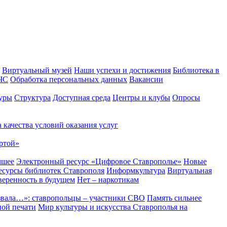
Виртуальный музей
Наши успехи и достижения
Библиотека в
 ЧС
Обработка персональных данных
Вакансии
уры
Структура
Доступная среда
Центры и клубы
Опросы
 качества условий оказания услуг
ртой»
чшее
Электронный ресурс «Цифровое Ставрополье»
Новые
сурсы библиотек Ставрополя
Информкультура
Виртуальная
веренность в будущем
Нет – наркотикам
звала…»: ставропольцы – участники СВО
Память сильнее
ной печати
Мир культуры и искусства Ставрополья на