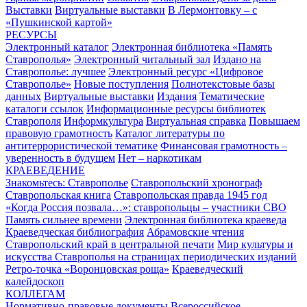
Выставки
Виртуальные выставки
В Лермонтовку – с
«Пушкинской картой»
РЕСУРСЫ
Электронный каталог
Электронная библиотека «Память
Ставрополья»
Электронный читальный зал
Издано на
Ставрополье: лучшее
Электронный ресурс «Цифровое
Ставрополье»
Новые поступления
Полнотекстовые базы
данных
Виртуальные выставки
Издания
Тематические
каталоги ссылок
Информационные ресурсы библиотек
Ставрополя
Информкультура
Виртуальная справка
Повышаем
правовую грамотность
Каталог литературы по
антитеррористической тематике
Финансовая грамотность –
уверенность в будущем
Нет – наркотикам
КРАЕВЕДЕНИЕ
Знакомьтесь: Ставрополье
Ставропольский хронограф
Ставропольская книга
Ставропольская правда 1945 год
«Когда Россия позвала…»: ставропольцы – участники СВО
Память сильнее времени
Электронная библиотека краеведа
Краеведческая библиография
Абрамовские чтения
Ставропольский край в центральной печати
Мир культуры и
искусства Ставрополья на страницах периодических изданий
Ретро-точка «Воронцовская роща»
Краеведческий
калейдоскоп
КОЛЛЕГАМ
Нормативно-правовые документы
Всероссийское