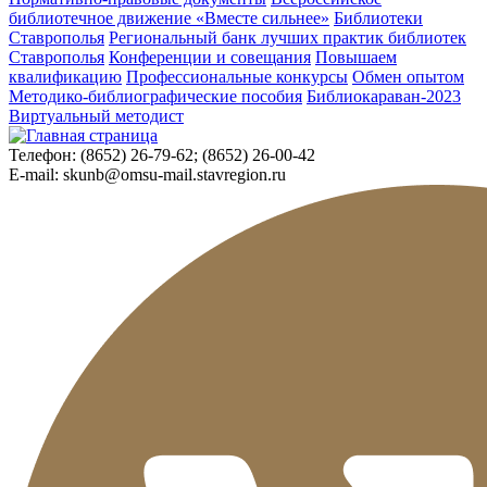
библиотечное движение «Вместе сильнее»
Библиотеки
Ставрополья
Региональный банк лучших практик библиотек
Ставрополья
Конференции и совещания
Повышаем
квалификацию
Профессиональные конкурсы
Обмен опытом
Методико-библиографические пособия
Библиокараван-2023
Виртуальный методист
Телефон:
(8652) 26-79-62; (8652) 26-00-42
E-mail:
skunb@omsu-mail.stavregion.ru