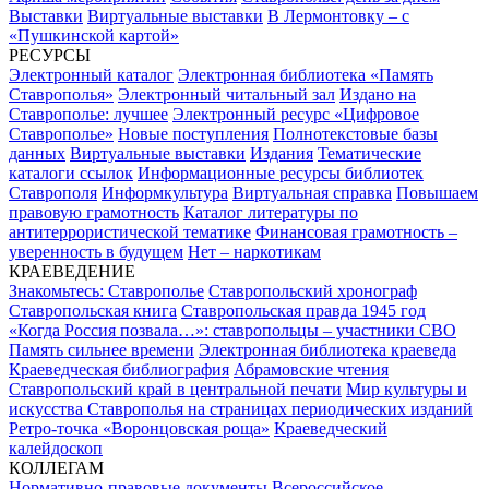
Выставки
Виртуальные выставки
В Лермонтовку – с
«Пушкинской картой»
РЕСУРСЫ
Электронный каталог
Электронная библиотека «Память
Ставрополья»
Электронный читальный зал
Издано на
Ставрополье: лучшее
Электронный ресурс «Цифровое
Ставрополье»
Новые поступления
Полнотекстовые базы
данных
Виртуальные выставки
Издания
Тематические
каталоги ссылок
Информационные ресурсы библиотек
Ставрополя
Информкультура
Виртуальная справка
Повышаем
правовую грамотность
Каталог литературы по
антитеррористической тематике
Финансовая грамотность –
уверенность в будущем
Нет – наркотикам
КРАЕВЕДЕНИЕ
Знакомьтесь: Ставрополье
Ставропольский хронограф
Ставропольская книга
Ставропольская правда 1945 год
«Когда Россия позвала…»: ставропольцы – участники СВО
Память сильнее времени
Электронная библиотека краеведа
Краеведческая библиография
Абрамовские чтения
Ставропольский край в центральной печати
Мир культуры и
искусства Ставрополья на страницах периодических изданий
Ретро-точка «Воронцовская роща»
Краеведческий
калейдоскоп
КОЛЛЕГАМ
Нормативно-правовые документы
Всероссийское