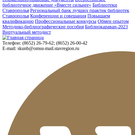
библиотечное движение «Вместе сильнее»
Библиотеки
Ставрополья
Региональный банк лучших практик библиотек
Ставрополья
Конференции и совещания
Повышаем
квалификацию
Профессиональные конкурсы
Обмен опытом
Методико-библиографические пособия
Библиокараван-2023
Виртуальный методист
Телефон:
(8652) 26-79-62; (8652) 26-00-42
E-mail:
skunb@omsu-mail.stavregion.ru