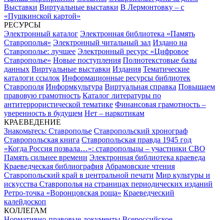
Выставки
Виртуальные выставки
В Лермонтовку – с
«Пушкинской картой»
РЕСУРСЫ
Электронный каталог
Электронная библиотека «Память
Ставрополья»
Электронный читальный зал
Издано на
Ставрополье: лучшее
Электронный ресурс «Цифровое
Ставрополье»
Новые поступления
Полнотекстовые базы
данных
Виртуальные выставки
Издания
Тематические
каталоги ссылок
Информационные ресурсы библиотек
Ставрополя
Информкультура
Виртуальная справка
Повышаем
правовую грамотность
Каталог литературы по
антитеррористической тематике
Финансовая грамотность –
уверенность в будущем
Нет – наркотикам
КРАЕВЕДЕНИЕ
Знакомьтесь: Ставрополье
Ставропольский хронограф
Ставропольская книга
Ставропольская правда 1945 год
«Когда Россия позвала…»: ставропольцы – участники СВО
Память сильнее времени
Электронная библиотека краеведа
Краеведческая библиография
Абрамовские чтения
Ставропольский край в центральной печати
Мир культуры и
искусства Ставрополья на страницах периодических изданий
Ретро-точка «Воронцовская роща»
Краеведческий
калейдоскоп
КОЛЛЕГАМ
Нормативно-правовые документы
Всероссийское