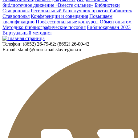
библиотечное движение «Вместе сильнее»
Библиотеки
Ставрополья
Региональный банк лучших практик библиотек
Ставрополья
Конференции и совещания
Повышаем
квалификацию
Профессиональные конкурсы
Обмен опытом
Методико-библиографические пособия
Библиокараван-2023
Виртуальный методист
Телефон:
(8652) 26-79-62; (8652) 26-00-42
E-mail:
skunb@omsu-mail.stavregion.ru