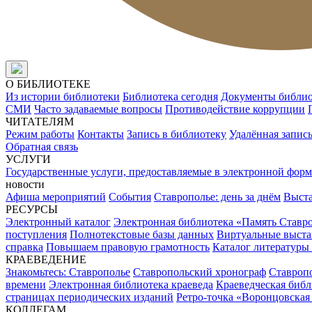
О БИБЛИОТЕКЕ
Из истории библиотеки
Библиотека сегодня
Документы библи
СМИ
Часто задаваемые вопросы
Противодействие коррупции
ЧИТАТЕЛЯМ
Режим работы
Контакты
Запись в библиотеку
Удалённая запис
Обратная связь
УСЛУГИ
Государственные услуги, предоставляемые в электронной форм
новости
Афиша мероприятий
События
Ставрополье: день за днём
Выст
РЕСУРСЫ
Электронный каталог
Электронная библиотека «Память Ставр
поступления
Полнотекстовые базы данных
Виртуальные выста
справка
Повышаем правовую грамотность
Каталог литературы
КРАЕВЕДЕНИЕ
Знакомьтесь: Ставрополье
Ставропольский хронограф
Ставропо
времени
Электронная библиотека краеведа
Краеведческая биб
страницах периодических изданий
Ретро-точка «Воронцовская
КОЛЛЕГАМ