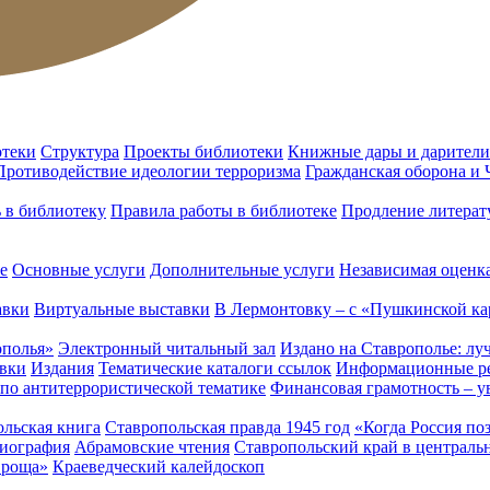
отеки
Структура
Проекты библиотеки
Книжные дары и дарители
Противодействие идеологии терроризма
Гражданская оборона и
ь в библиотеку
Правила работы в библиотеке
Продление литерат
е
Основные услуги
Дополнительные услуги
Независимая оценка
авки
Виртуальные выставки
В Лермонтовку – с «Пушкинской ка
ополья»
Электронный читальный зал
Издано на Ставрополье: лу
вки
Издания
Тематические каталоги ссылок
Информационные ре
 по антитеррористической тематике
Финансовая грамотность – у
льская книга
Ставропольская правда 1945 год
«Когда Россия по
лиография
Абрамовские чтения
Ставропольский край в централь
 роща»
Краеведческий калейдоскоп