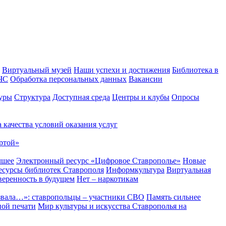
Виртуальный музей
Наши успехи и достижения
Библиотека в
 ЧС
Обработка персональных данных
Вакансии
уры
Структура
Доступная среда
Центры и клубы
Опросы
 качества условий оказания услуг
ртой»
чшее
Электронный ресурс «Цифровое Ставрополье»
Новые
сурсы библиотек Ставрополя
Информкультура
Виртуальная
веренность в будущем
Нет – наркотикам
звала…»: ставропольцы – участники СВО
Память сильнее
ной печати
Мир культуры и искусства Ставрополья на