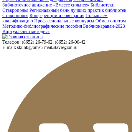
библиотечное движение «Вместе сильнее»
Библиотеки
Ставрополья
Региональный банк лучших практик библиотек
Ставрополья
Конференции и совещания
Повышаем
квалификацию
Профессиональные конкурсы
Обмен опытом
Методико-библиографические пособия
Библиокараван-2023
Виртуальный методист
Телефон:
(8652) 26-79-62; (8652) 26-00-42
E-mail:
skunb@omsu-mail.stavregion.ru