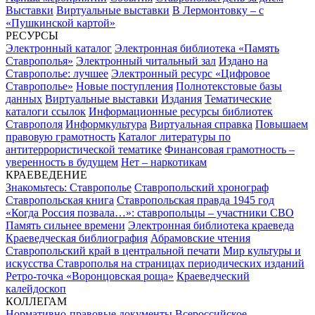
Выставки
Виртуальные выставки
В Лермонтовку – с
«Пушкинской картой»
РЕСУРСЫ
Электронный каталог
Электронная библиотека «Память
Ставрополья»
Электронный читальный зал
Издано на
Ставрополье: лучшее
Электронный ресурс «Цифровое
Ставрополье»
Новые поступления
Полнотекстовые базы
данных
Виртуальные выставки
Издания
Тематические
каталоги ссылок
Информационные ресурсы библиотек
Ставрополя
Информкультура
Виртуальная справка
Повышаем
правовую грамотность
Каталог литературы по
антитеррористической тематике
Финансовая грамотность –
уверенность в будущем
Нет – наркотикам
КРАЕВЕДЕНИЕ
Знакомьтесь: Ставрополье
Ставропольский хронограф
Ставропольская книга
Ставропольская правда 1945 год
«Когда Россия позвала…»: ставропольцы – участники СВО
Память сильнее времени
Электронная библиотека краеведа
Краеведческая библиография
Абрамовские чтения
Ставропольский край в центральной печати
Мир культуры и
искусства Ставрополья на страницах периодических изданий
Ретро-точка «Воронцовская роща»
Краеведческий
калейдоскоп
КОЛЛЕГАМ
Нормативно-правовые документы
Всероссийское