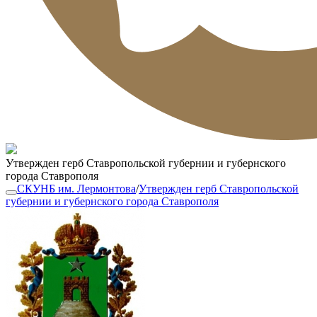
Утвержден герб Ставропольской губернии и губернского
города Ставрополя
СКУНБ им. Лермонтова
/
Утвержден герб Ставропольской
губернии и губернского города Ставрополя