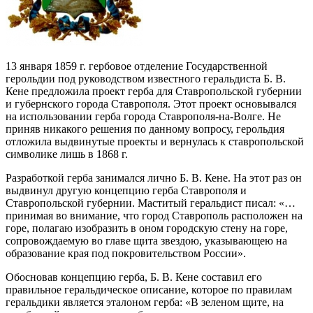
13 января 1859 г. гербовое отделение Государственной
герольдии под руководством известного геральдиста Б. В.
Кене предложила проект герба для Ставропольской губернии
и губернского города Ставрополя. Этот проект основывался
на использовании герба города Ставрополя-на-Волге. Не
приняв никакого решения по данному вопросу, герольдия
отложила выдвинутые проекты и вернулась к ставропольской
символике лишь в 1868 г.
Разработкой герба занимался лично Б. В. Кене. На этот раз он
выдвинул другую концепцию герба Ставрополя и
Ставропольской губернии. Маститый геральдист писал: «…
принимая во внимание, что город Ставрополь расположен на
горе, полагаю изобразить в оном городскую стену на горе,
сопровождаемую во главе щита звездою, указывающею на
образование края под покровительством России».
Обосновав концепцию герба, Б. В. Кене составил его
правильное геральдическое описание, которое по правилам
геральдики является эталоном герба: «В зеленом щите, на