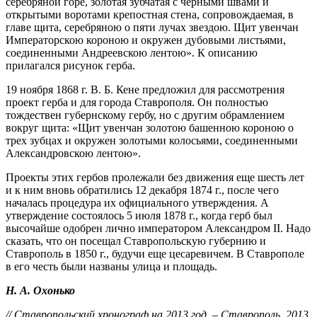
серебряной горе, золотая зубчатая с черными швами и
открытыми воротами крепостная стена, сопровождаемая, в
главе щита, серебряною о пяти лучах звездою. Щит увенчан
Императорскою короною и окружен дубовыми листьями,
соединенными Андреевскою лентою». К описанию
прилагался рисунок герба.
19 ноября 1868 г. В. Б. Кене предложил для рассмотрения
проект герба и для города Ставрополя. Он полностью
тождествен губернскому гербу, но с другим обрамлением
вокруг щита: «Щит увенчан золотою башенною короною о
трех зубцах и окружен золотыми колосьями, соединенными
Александровскою лентою».
Проекты этих гербов пролежали без движения еще шесть лет
и к ним вновь обратились 12 декабря 1874 г., после чего
началась процедура их официального утверждения. А
утверждение состоялось 5 июля 1878 г., когда герб был
высочайше одобрен лично императором Александром II. Надо
сказать, что он посещал Ставропольскую губернию и
Ставрополь в 1850 г., будучи еще цесаревичем. В Ставрополе
в его честь были названы улица и площадь.
Н. А. Охонько
// Ставропольский хронограф на 2013 год. – Ставрополь, 2013.