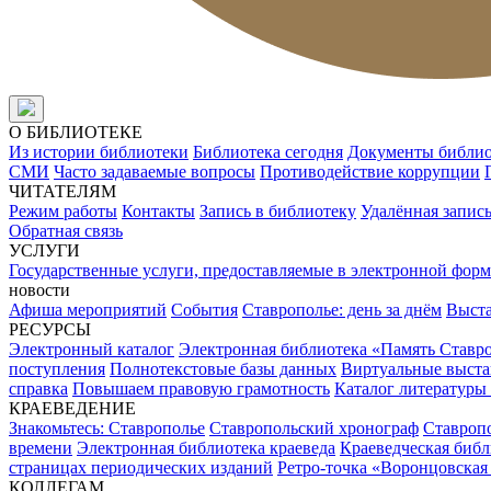
О БИБЛИОТЕКЕ
Из истории библиотеки
Библиотека сегодня
Документы библи
СМИ
Часто задаваемые вопросы
Противодействие коррупции
ЧИТАТЕЛЯМ
Режим работы
Контакты
Запись в библиотеку
Удалённая запис
Обратная связь
УСЛУГИ
Государственные услуги, предоставляемые в электронной форм
новости
Афиша мероприятий
События
Ставрополье: день за днём
Выст
РЕСУРСЫ
Электронный каталог
Электронная библиотека «Память Ставр
поступления
Полнотекстовые базы данных
Виртуальные выста
справка
Повышаем правовую грамотность
Каталог литературы
КРАЕВЕДЕНИЕ
Знакомьтесь: Ставрополье
Ставропольский хронограф
Ставропо
времени
Электронная библиотека краеведа
Краеведческая биб
страницах периодических изданий
Ретро-точка «Воронцовская
КОЛЛЕГАМ