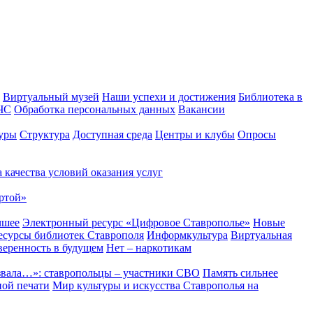
Виртуальный музей
Наши успехи и достижения
Библиотека в
 ЧС
Обработка персональных данных
Вакансии
уры
Структура
Доступная среда
Центры и клубы
Опросы
 качества условий оказания услуг
ртой»
чшее
Электронный ресурс «Цифровое Ставрополье»
Новые
сурсы библиотек Ставрополя
Информкультура
Виртуальная
веренность в будущем
Нет – наркотикам
звала…»: ставропольцы – участники СВО
Память сильнее
ной печати
Мир культуры и искусства Ставрополья на