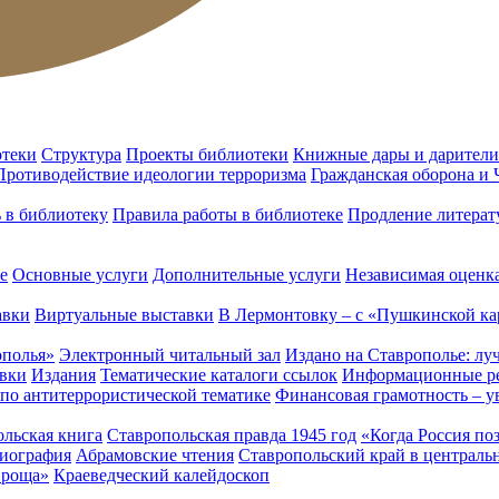
отеки
Структура
Проекты библиотеки
Книжные дары и дарители
Противодействие идеологии терроризма
Гражданская оборона и
ь в библиотеку
Правила работы в библиотеке
Продление литерат
е
Основные услуги
Дополнительные услуги
Независимая оценка
авки
Виртуальные выставки
В Лермонтовку – с «Пушкинской ка
ополья»
Электронный читальный зал
Издано на Ставрополье: лу
вки
Издания
Тематические каталоги ссылок
Информационные ре
 по антитеррористической тематике
Финансовая грамотность – у
льская книга
Ставропольская правда 1945 год
«Когда Россия по
лиография
Абрамовские чтения
Ставропольский край в централь
 роща»
Краеведческий калейдоскоп