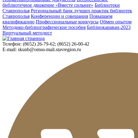
библиотечное движение «Вместе сильнее»
Библиотеки
Ставрополья
Региональный банк лучших практик библиотек
Ставрополья
Конференции и совещания
Повышаем
квалификацию
Профессиональные конкурсы
Обмен опытом
Методико-библиографические пособия
Библиокараван-2023
Виртуальный методист
Телефон:
(8652) 26-79-62; (8652) 26-00-42
E-mail:
skunb@omsu-mail.stavregion.ru