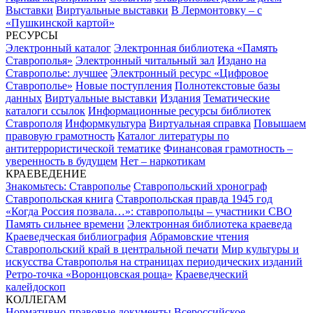
Выставки
Виртуальные выставки
В Лермонтовку – с
«Пушкинской картой»
РЕСУРСЫ
Электронный каталог
Электронная библиотека «Память
Ставрополья»
Электронный читальный зал
Издано на
Ставрополье: лучшее
Электронный ресурс «Цифровое
Ставрополье»
Новые поступления
Полнотекстовые базы
данных
Виртуальные выставки
Издания
Тематические
каталоги ссылок
Информационные ресурсы библиотек
Ставрополя
Информкультура
Виртуальная справка
Повышаем
правовую грамотность
Каталог литературы по
антитеррористической тематике
Финансовая грамотность –
уверенность в будущем
Нет – наркотикам
КРАЕВЕДЕНИЕ
Знакомьтесь: Ставрополье
Ставропольский хронограф
Ставропольская книга
Ставропольская правда 1945 год
«Когда Россия позвала…»: ставропольцы – участники СВО
Память сильнее времени
Электронная библиотека краеведа
Краеведческая библиография
Абрамовские чтения
Ставропольский край в центральной печати
Мир культуры и
искусства Ставрополья на страницах периодических изданий
Ретро-точка «Воронцовская роща»
Краеведческий
калейдоскоп
КОЛЛЕГАМ
Нормативно-правовые документы
Всероссийское