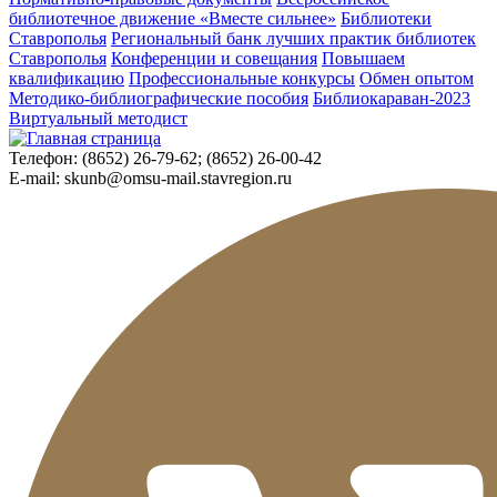
библиотечное движение «Вместе сильнее»
Библиотеки
Ставрополья
Региональный банк лучших практик библиотек
Ставрополья
Конференции и совещания
Повышаем
квалификацию
Профессиональные конкурсы
Обмен опытом
Методико-библиографические пособия
Библиокараван-2023
Виртуальный методист
Телефон:
(8652) 26-79-62; (8652) 26-00-42
E-mail:
skunb@omsu-mail.stavregion.ru