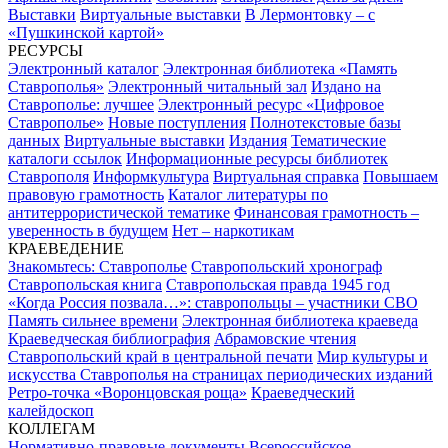
Выставки
Виртуальные выставки
В Лермонтовку – с
«Пушкинской картой»
РЕСУРСЫ
Электронный каталог
Электронная библиотека «Память
Ставрополья»
Электронный читальный зал
Издано на
Ставрополье: лучшее
Электронный ресурс «Цифровое
Ставрополье»
Новые поступления
Полнотекстовые базы
данных
Виртуальные выставки
Издания
Тематические
каталоги ссылок
Информационные ресурсы библиотек
Ставрополя
Информкультура
Виртуальная справка
Повышаем
правовую грамотность
Каталог литературы по
антитеррористической тематике
Финансовая грамотность –
уверенность в будущем
Нет – наркотикам
КРАЕВЕДЕНИЕ
Знакомьтесь: Ставрополье
Ставропольский хронограф
Ставропольская книга
Ставропольская правда 1945 год
«Когда Россия позвала…»: ставропольцы – участники СВО
Память сильнее времени
Электронная библиотека краеведа
Краеведческая библиография
Абрамовские чтения
Ставропольский край в центральной печати
Мир культуры и
искусства Ставрополья на страницах периодических изданий
Ретро-точка «Воронцовская роща»
Краеведческий
калейдоскоп
КОЛЛЕГАМ
Нормативно-правовые документы
Всероссийское