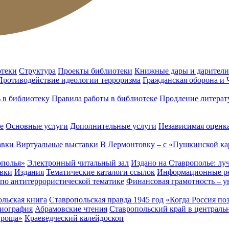
отеки
Структура
Проекты библиотеки
Книжные дары и дарители
Противодействие идеологии терроризма
Гражданская оборона и
ь в библиотеку
Правила работы в библиотеке
Продление литерат
е
Основные услуги
Дополнительные услуги
Независимая оценка
авки
Виртуальные выставки
В Лермонтовку – с «Пушкинской ка
ополья»
Электронный читальный зал
Издано на Ставрополье: лу
вки
Издания
Тематические каталоги ссылок
Информационные ре
 по антитеррористической тематике
Финансовая грамотность – у
льская книга
Ставропольская правда 1945 год
«Когда Россия по
лиография
Абрамовские чтения
Ставропольский край в централь
 роща»
Краеведческий калейдоскоп