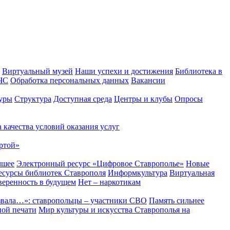
Виртуальный музей
Наши успехи и достижения
Библиотека в
 ЧС
Обработка персональных данных
Вакансии
уры
Структура
Доступная среда
Центры и клубы
Опросы
 качества условий оказания услуг
ртой»
чшее
Электронный ресурс «Цифровое Ставрополье»
Новые
сурсы библиотек Ставрополя
Информкультура
Виртуальная
веренность в будущем
Нет – наркотикам
звала…»: ставропольцы – участники СВО
Память сильнее
ной печати
Мир культуры и искусства Ставрополья на