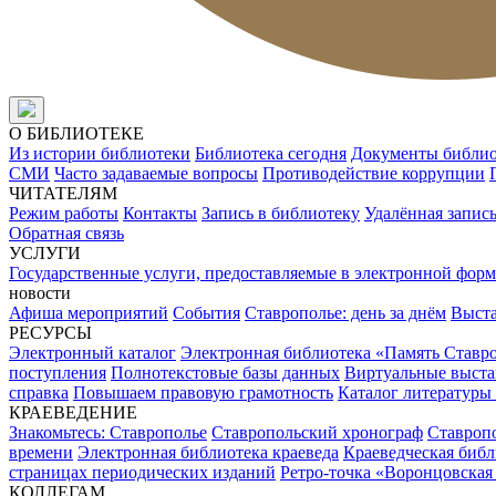
О БИБЛИОТЕКЕ
Из истории библиотеки
Библиотека сегодня
Документы библи
СМИ
Часто задаваемые вопросы
Противодействие коррупции
ЧИТАТЕЛЯМ
Режим работы
Контакты
Запись в библиотеку
Удалённая запис
Обратная связь
УСЛУГИ
Государственные услуги, предоставляемые в электронной форм
новости
Афиша мероприятий
События
Ставрополье: день за днём
Выст
РЕСУРСЫ
Электронный каталог
Электронная библиотека «Память Ставр
поступления
Полнотекстовые базы данных
Виртуальные выста
справка
Повышаем правовую грамотность
Каталог литературы
КРАЕВЕДЕНИЕ
Знакомьтесь: Ставрополье
Ставропольский хронограф
Ставропо
времени
Электронная библиотека краеведа
Краеведческая биб
страницах периодических изданий
Ретро-точка «Воронцовская
КОЛЛЕГАМ