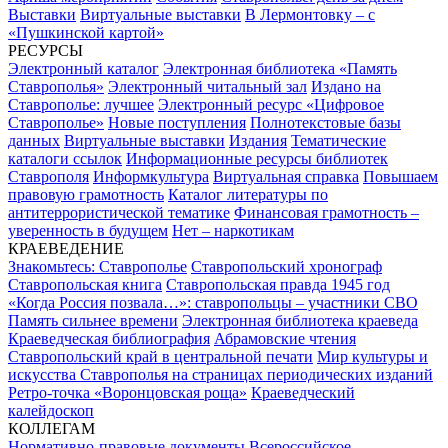
Выставки
Виртуальные выставки
В Лермонтовку – с
«Пушкинской картой»
РЕСУРСЫ
Электронный каталог
Электронная библиотека «Память
Ставрополья»
Электронный читальный зал
Издано на
Ставрополье: лучшее
Электронный ресурс «Цифровое
Ставрополье»
Новые поступления
Полнотекстовые базы
данных
Виртуальные выставки
Издания
Тематические
каталоги ссылок
Информационные ресурсы библиотек
Ставрополя
Информкультура
Виртуальная справка
Повышаем
правовую грамотность
Каталог литературы по
антитеррористической тематике
Финансовая грамотность –
уверенность в будущем
Нет – наркотикам
КРАЕВЕДЕНИЕ
Знакомьтесь: Ставрополье
Ставропольский хронограф
Ставропольская книга
Ставропольская правда 1945 год
«Когда Россия позвала…»: ставропольцы – участники СВО
Память сильнее времени
Электронная библиотека краеведа
Краеведческая библиография
Абрамовские чтения
Ставропольский край в центральной печати
Мир культуры и
искусства Ставрополья на страницах периодических изданий
Ретро-точка «Воронцовская роща»
Краеведческий
калейдоскоп
КОЛЛЕГАМ
Нормативно-правовые документы
Всероссийское