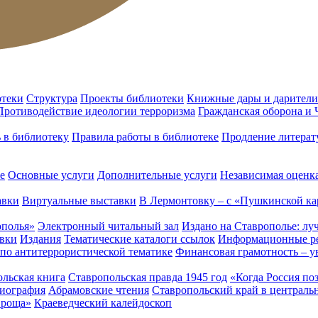
отеки
Структура
Проекты библиотеки
Книжные дары и дарители
Противодействие идеологии терроризма
Гражданская оборона и
ь в библиотеку
Правила работы в библиотеке
Продление литерат
е
Основные услуги
Дополнительные услуги
Независимая оценка
авки
Виртуальные выставки
В Лермонтовку – с «Пушкинской ка
ополья»
Электронный читальный зал
Издано на Ставрополье: лу
вки
Издания
Тематические каталоги ссылок
Информационные ре
 по антитеррористической тематике
Финансовая грамотность – у
льская книга
Ставропольская правда 1945 год
«Когда Россия по
лиография
Абрамовские чтения
Ставропольский край в централь
 роща»
Краеведческий калейдоскоп