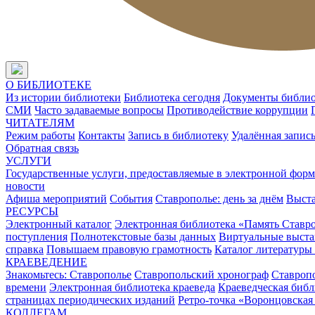
О БИБЛИОТЕКЕ
Из истории библиотеки
Библиотека сегодня
Документы библи
СМИ
Часто задаваемые вопросы
Противодействие коррупции
ЧИТАТЕЛЯМ
Режим работы
Контакты
Запись в библиотеку
Удалённая запис
Обратная связь
УСЛУГИ
Государственные услуги, предоставляемые в электронной форм
новости
Афиша мероприятий
События
Ставрополье: день за днём
Выст
РЕСУРСЫ
Электронный каталог
Электронная библиотека «Память Ставр
поступления
Полнотекстовые базы данных
Виртуальные выста
справка
Повышаем правовую грамотность
Каталог литературы
КРАЕВЕДЕНИЕ
Знакомьтесь: Ставрополье
Ставропольский хронограф
Ставропо
времени
Электронная библиотека краеведа
Краеведческая биб
страницах периодических изданий
Ретро-точка «Воронцовская
КОЛЛЕГАМ