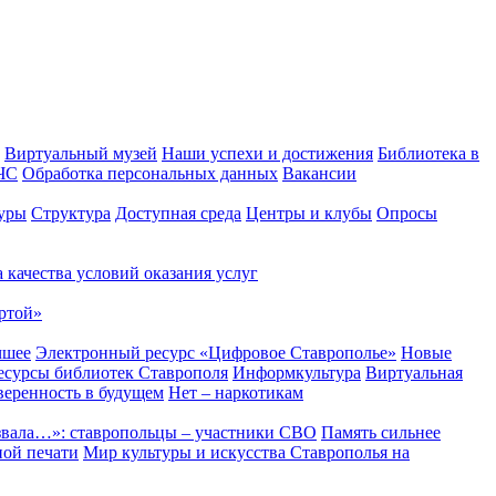
Виртуальный музей
Наши успехи и достижения
Библиотека в
 ЧС
Обработка персональных данных
Вакансии
уры
Структура
Доступная среда
Центры и клубы
Опросы
 качества условий оказания услуг
ртой»
чшее
Электронный ресурс «Цифровое Ставрополье»
Новые
сурсы библиотек Ставрополя
Информкультура
Виртуальная
веренность в будущем
Нет – наркотикам
звала…»: ставропольцы – участники СВО
Память сильнее
ной печати
Мир культуры и искусства Ставрополья на