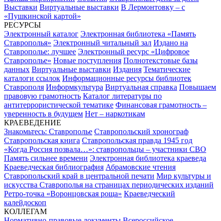
Выставки
Виртуальные выставки
В Лермонтовку – с
«Пушкинской картой»
РЕСУРСЫ
Электронный каталог
Электронная библиотека «Память
Ставрополья»
Электронный читальный зал
Издано на
Ставрополье: лучшее
Электронный ресурс «Цифровое
Ставрополье»
Новые поступления
Полнотекстовые базы
данных
Виртуальные выставки
Издания
Тематические
каталоги ссылок
Информационные ресурсы библиотек
Ставрополя
Информкультура
Виртуальная справка
Повышаем
правовую грамотность
Каталог литературы по
антитеррористической тематике
Финансовая грамотность –
уверенность в будущем
Нет – наркотикам
КРАЕВЕДЕНИЕ
Знакомьтесь: Ставрополье
Ставропольский хронограф
Ставропольская книга
Ставропольская правда 1945 год
«Когда Россия позвала…»: ставропольцы – участники СВО
Память сильнее времени
Электронная библиотека краеведа
Краеведческая библиография
Абрамовские чтения
Ставропольский край в центральной печати
Мир культуры и
искусства Ставрополья на страницах периодических изданий
Ретро-точка «Воронцовская роща»
Краеведческий
калейдоскоп
КОЛЛЕГАМ
Нормативно-правовые документы
Всероссийское