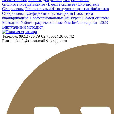
библиотечное движение «Вместе сильнее»
Библиотеки
Ставрополья
Региональный банк лучших практик библиотек
Ставрополья
Конференции и совещания
Повышаем
квалификацию
Профессиональные конкурсы
Обмен опытом
Методико-библиографические пособия
Библиокараван-2023
Виртуальный методист
Телефон:
(8652) 26-79-62; (8652) 26-00-42
E-mail:
skunb@omsu-mail.stavregion.ru