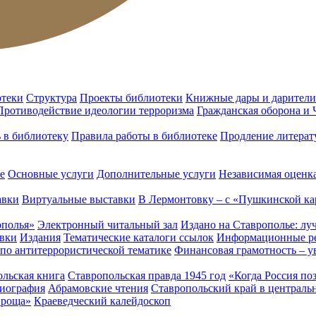
отеки
Структура
Проекты библиотеки
Книжные дары и дарители
Противодействие идеологии терроризма
Гражданская оборона и
ь в библиотеку
Правила работы в библиотеке
Продление литерат
е
Основные услуги
Дополнительные услуги
Независимая оценка
авки
Виртуальные выставки
В Лермонтовку – с «Пушкинской ка
ополья»
Электронный читальный зал
Издано на Ставрополье: лу
вки
Издания
Тематические каталоги ссылок
Информационные ре
 по антитеррористической тематике
Финансовая грамотность – у
льская книга
Ставропольская правда 1945 год
«Когда Россия по
лиография
Абрамовские чтения
Ставропольский край в централь
 роща»
Краеведческий калейдоскоп