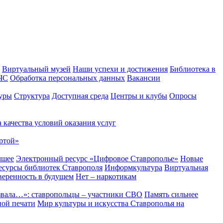
Виртуальный музей
Наши успехи и достижения
Библиотека в
 ЧС
Обработка персональных данных
Вакансии
уры
Структура
Доступная среда
Центры и клубы
Опросы
 качества условий оказания услуг
ртой»
чшее
Электронный ресурс «Цифровое Ставрополье»
Новые
сурсы библиотек Ставрополя
Информкультура
Виртуальная
веренность в будущем
Нет – наркотикам
звала…»: ставропольцы – участники СВО
Память сильнее
ной печати
Мир культуры и искусства Ставрополья на