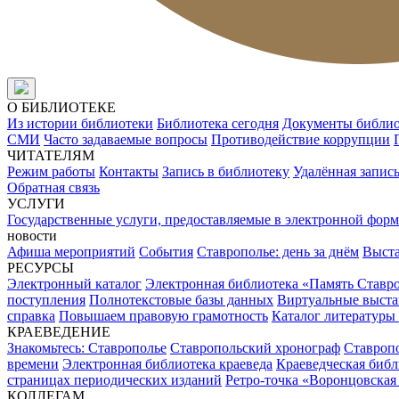
О БИБЛИОТЕКЕ
Из истории библиотеки
Библиотека сегодня
Документы библи
СМИ
Часто задаваемые вопросы
Противодействие коррупции
ЧИТАТЕЛЯМ
Режим работы
Контакты
Запись в библиотеку
Удалённая запис
Обратная связь
УСЛУГИ
Государственные услуги, предоставляемые в электронной форм
новости
Афиша мероприятий
События
Ставрополье: день за днём
Выст
РЕСУРСЫ
Электронный каталог
Электронная библиотека «Память Ставр
поступления
Полнотекстовые базы данных
Виртуальные выста
справка
Повышаем правовую грамотность
Каталог литературы
КРАЕВЕДЕНИЕ
Знакомьтесь: Ставрополье
Ставропольский хронограф
Ставропо
времени
Электронная библиотека краеведа
Краеведческая биб
страницах периодических изданий
Ретро-точка «Воронцовская
КОЛЛЕГАМ