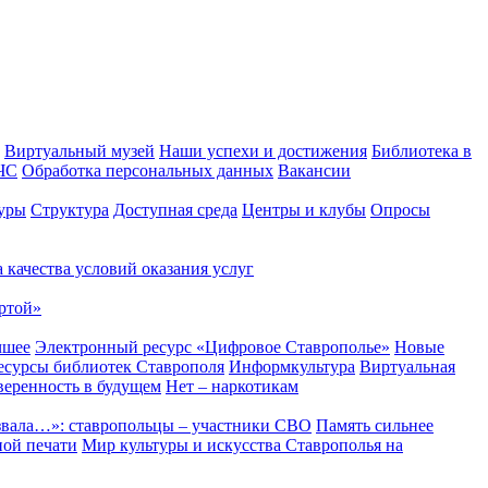
Виртуальный музей
Наши успехи и достижения
Библиотека в
 ЧС
Обработка персональных данных
Вакансии
уры
Структура
Доступная среда
Центры и клубы
Опросы
 качества условий оказания услуг
ртой»
чшее
Электронный ресурс «Цифровое Ставрополье»
Новые
сурсы библиотек Ставрополя
Информкультура
Виртуальная
веренность в будущем
Нет – наркотикам
звала…»: ставропольцы – участники СВО
Память сильнее
ной печати
Мир культуры и искусства Ставрополья на