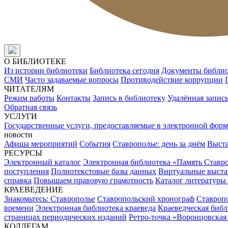
О БИБЛИОТЕКЕ
Из истории библиотеки
Библиотека сегодня
Документы библи
СМИ
Часто задаваемые вопросы
Противодействие коррупции
ЧИТАТЕЛЯМ
Режим работы
Контакты
Запись в библиотеку
Удалённая запис
Обратная связь
УСЛУГИ
Государственные услуги, предоставляемые в электронной форм
новости
Афиша мероприятий
События
Ставрополье: день за днём
Выст
РЕСУРСЫ
Электронный каталог
Электронная библиотека «Память Ставр
поступления
Полнотекстовые базы данных
Виртуальные выста
справка
Повышаем правовую грамотность
Каталог литературы
КРАЕВЕДЕНИЕ
Знакомьтесь: Ставрополье
Ставропольский хронограф
Ставропо
времени
Электронная библиотека краеведа
Краеведческая биб
страницах периодических изданий
Ретро-точка «Воронцовская
КОЛЛЕГАМ