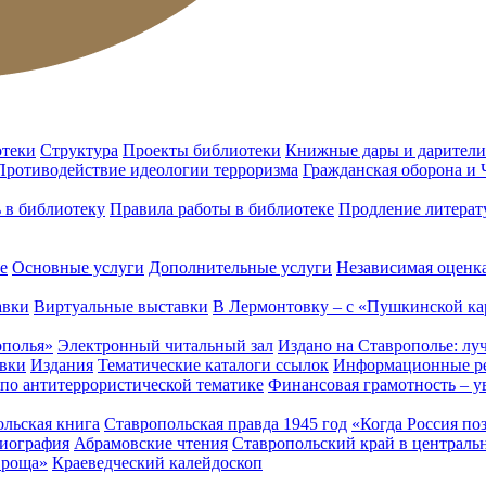
отеки
Структура
Проекты библиотеки
Книжные дары и дарители
Противодействие идеологии терроризма
Гражданская оборона и
ь в библиотеку
Правила работы в библиотеке
Продление литерат
е
Основные услуги
Дополнительные услуги
Независимая оценка
авки
Виртуальные выставки
В Лермонтовку – с «Пушкинской ка
ополья»
Электронный читальный зал
Издано на Ставрополье: лу
вки
Издания
Тематические каталоги ссылок
Информационные ре
 по антитеррористической тематике
Финансовая грамотность – у
льская книга
Ставропольская правда 1945 год
«Когда Россия по
лиография
Абрамовские чтения
Ставропольский край в централь
 роща»
Краеведческий калейдоскоп