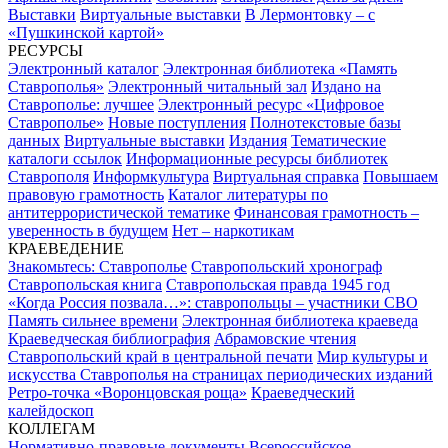
Выставки
Виртуальные выставки
В Лермонтовку – с
«Пушкинской картой»
РЕСУРСЫ
Электронный каталог
Электронная библиотека «Память
Ставрополья»
Электронный читальный зал
Издано на
Ставрополье: лучшее
Электронный ресурс «Цифровое
Ставрополье»
Новые поступления
Полнотекстовые базы
данных
Виртуальные выставки
Издания
Тематические
каталоги ссылок
Информационные ресурсы библиотек
Ставрополя
Информкультура
Виртуальная справка
Повышаем
правовую грамотность
Каталог литературы по
антитеррористической тематике
Финансовая грамотность –
уверенность в будущем
Нет – наркотикам
КРАЕВЕДЕНИЕ
Знакомьтесь: Ставрополье
Ставропольский хронограф
Ставропольская книга
Ставропольская правда 1945 год
«Когда Россия позвала…»: ставропольцы – участники СВО
Память сильнее времени
Электронная библиотека краеведа
Краеведческая библиография
Абрамовские чтения
Ставропольский край в центральной печати
Мир культуры и
искусства Ставрополья на страницах периодических изданий
Ретро-точка «Воронцовская роща»
Краеведческий
калейдоскоп
КОЛЛЕГАМ
Нормативно-правовые документы
Всероссийское