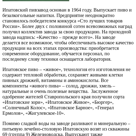
Ипатовский пивзавод основан в 1964 году. Выпускает пиво и
безалкогольные напитки. Предприятие неоднократно
становилось победителем конкурса «Сто лучших товаров
России». Более двух с половиной сотен всевозможных наград
получил коллектив завода за свою продукцию. На проходной
завода надпись: «Качество – прежде всего». На заводе
делается все возможное, чтобы обеспечивать высокое качество
продукции на всех этапах производства: приобретается
современное оборудование, обучается персонал, по
последнему слову техники оснащается лаборатория.
Ипатовское пиво – «живое», технология его изготовления не
содержит тепловой обработки, сохраняет живыми клетки
пивных дрожжей, витамины и аминокислоты. Все
компоненты «живого пива» – солод, дрожжи, хмель –
натуральные и очень полезные вещества. Заслуженное
одобрение жителей Ставропольского края получили сорта
«Ипатовские зори», «Ипатовское Живое», «Бюргер»,
«Солнечный Колос», «Ипатовское Барное», «Генерал
Ермолов», «Жигулевское-10».
Помимо сладкой воды на заводе разливают и минеральную –
питьевую лечебно-столовую Ипатовскую возят из скважины
69 (группа 9) Железноводска. Выпускают также