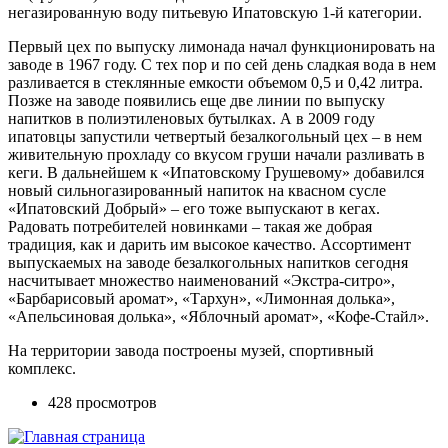
негазированную воду питьевую Ипатовскую 1-й категории.
Первый цех по выпуску лимонада начал функционировать на
заводе в 1967 году. С тех пор и по сей день сладкая вода в нем
разливается в стеклянные емкости объемом 0,5 и 0,42 литра.
Позже на заводе появились еще две линии по выпуску
напитков в полиэтиленовых бутылках. А в 2009 году
ипатовцы запустили четвертый безалкогольный цех – в нем
живительную прохладу со вкусом груши начали разливать в
кеги. В дальнейшем к «Ипатовскому Грушевому» добавился
новый сильногазированный напиток на квасном сусле
«Ипатовский Добрый» – его тоже выпускают в кегах.
Радовать потребителей новинками – такая же добрая
традиция, как и дарить им высокое качество. Ассортимент
выпускаемых на заводе безалкогольных напитков сегодня
насчитывает множество наименований «Экстра-ситро»,
«Барбарисовый аромат», «Тархун», «Лимонная долька»,
«Апельсиновая долька», «Яблочный аромат», «Кофе-Стайл».
На территории завода построены музей, спортивный
комплекс.
428 просмотров