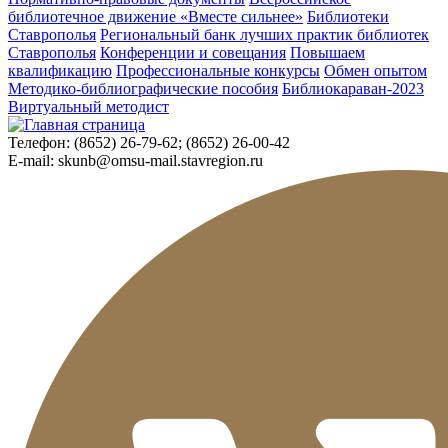
библиотечное движение «Вместе сильнее»
Библиотеки
Ставрополья
Региональный банк лучших практик библиотек
Ставрополья
Конференции и совещания
Повышаем
квалификацию
Профессиональные конкурсы
Обмен опытом
Методико-библиографические пособия
Библиокараван-2023
Виртуальный методист
Телефон:
(8652) 26-79-62; (8652) 26-00-42
E-mail:
skunb@omsu-mail.stavregion.ru