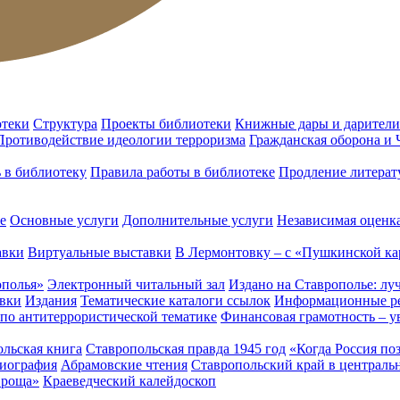
отеки
Структура
Проекты библиотеки
Книжные дары и дарители
Противодействие идеологии терроризма
Гражданская оборона и
ь в библиотеку
Правила работы в библиотеке
Продление литерат
е
Основные услуги
Дополнительные услуги
Независимая оценка
авки
Виртуальные выставки
В Лермонтовку – с «Пушкинской ка
ополья»
Электронный читальный зал
Издано на Ставрополье: лу
вки
Издания
Тематические каталоги ссылок
Информационные ре
 по антитеррористической тематике
Финансовая грамотность – у
льская книга
Ставропольская правда 1945 год
«Когда Россия по
лиография
Абрамовские чтения
Ставропольский край в централь
 роща»
Краеведческий калейдоскоп