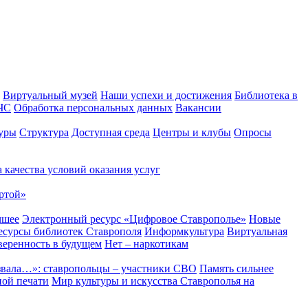
Виртуальный музей
Наши успехи и достижения
Библиотека в
 ЧС
Обработка персональных данных
Вакансии
уры
Структура
Доступная среда
Центры и клубы
Опросы
 качества условий оказания услуг
ртой»
чшее
Электронный ресурс «Цифровое Ставрополье»
Новые
сурсы библиотек Ставрополя
Информкультура
Виртуальная
веренность в будущем
Нет – наркотикам
звала…»: ставропольцы – участники СВО
Память сильнее
ной печати
Мир культуры и искусства Ставрополья на