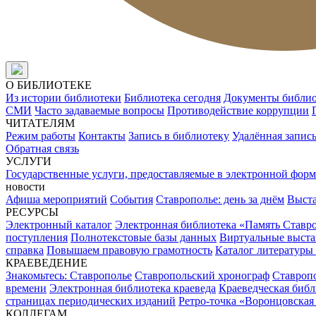
О БИБЛИОТЕКЕ
Из истории библиотеки
Библиотека сегодня
Документы библи
СМИ
Часто задаваемые вопросы
Противодействие коррупции
ЧИТАТЕЛЯМ
Режим работы
Контакты
Запись в библиотеку
Удалённая запис
Обратная связь
УСЛУГИ
Государственные услуги, предоставляемые в электронной форм
новости
Афиша мероприятий
События
Ставрополье: день за днём
Выст
РЕСУРСЫ
Электронный каталог
Электронная библиотека «Память Ставр
поступления
Полнотекстовые базы данных
Виртуальные выста
справка
Повышаем правовую грамотность
Каталог литературы
КРАЕВЕДЕНИЕ
Знакомьтесь: Ставрополье
Ставропольский хронограф
Ставропо
времени
Электронная библиотека краеведа
Краеведческая биб
страницах периодических изданий
Ретро-точка «Воронцовская
КОЛЛЕГАМ