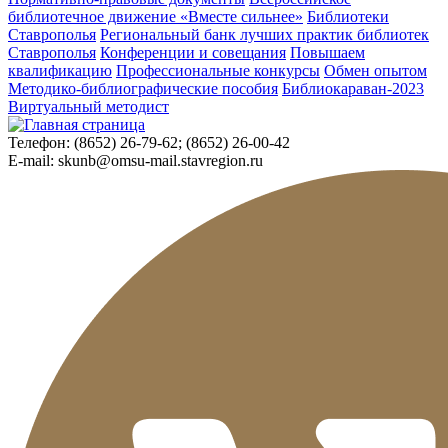
библиотечное движение «Вместе сильнее»
Библиотеки
Ставрополья
Региональный банк лучших практик библиотек
Ставрополья
Конференции и совещания
Повышаем
квалификацию
Профессиональные конкурсы
Обмен опытом
Методико-библиографические пособия
Библиокараван-2023
Виртуальный методист
Телефон:
(8652) 26-79-62; (8652) 26-00-42
E-mail:
skunb@omsu-mail.stavregion.ru