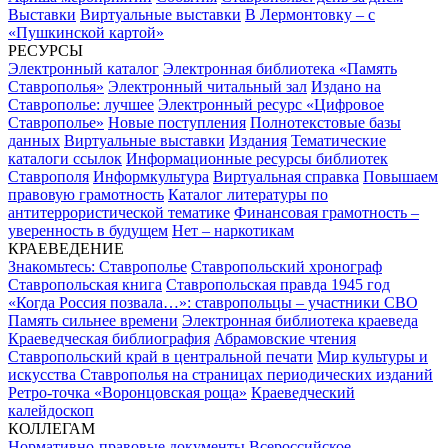
Выставки
Виртуальные выставки
В Лермонтовку – с
«Пушкинской картой»
РЕСУРСЫ
Электронный каталог
Электронная библиотека «Память
Ставрополья»
Электронный читальный зал
Издано на
Ставрополье: лучшее
Электронный ресурс «Цифровое
Ставрополье»
Новые поступления
Полнотекстовые базы
данных
Виртуальные выставки
Издания
Тематические
каталоги ссылок
Информационные ресурсы библиотек
Ставрополя
Информкультура
Виртуальная справка
Повышаем
правовую грамотность
Каталог литературы по
антитеррористической тематике
Финансовая грамотность –
уверенность в будущем
Нет – наркотикам
КРАЕВЕДЕНИЕ
Знакомьтесь: Ставрополье
Ставропольский хронограф
Ставропольская книга
Ставропольская правда 1945 год
«Когда Россия позвала…»: ставропольцы – участники СВО
Память сильнее времени
Электронная библиотека краеведа
Краеведческая библиография
Абрамовские чтения
Ставропольский край в центральной печати
Мир культуры и
искусства Ставрополья на страницах периодических изданий
Ретро-точка «Воронцовская роща»
Краеведческий
калейдоскоп
КОЛЛЕГАМ
Нормативно-правовые документы
Всероссийское