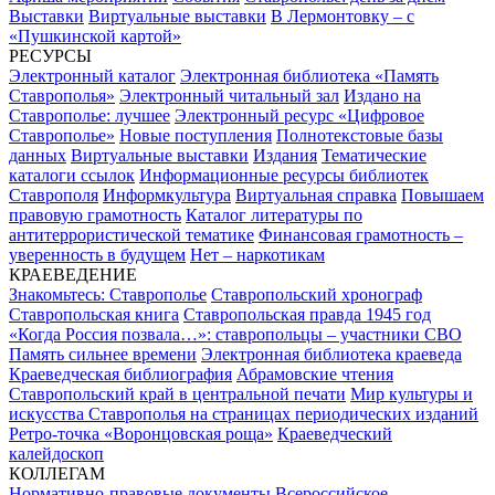
Выставки
Виртуальные выставки
В Лермонтовку – с
«Пушкинской картой»
РЕСУРСЫ
Электронный каталог
Электронная библиотека «Память
Ставрополья»
Электронный читальный зал
Издано на
Ставрополье: лучшее
Электронный ресурс «Цифровое
Ставрополье»
Новые поступления
Полнотекстовые базы
данных
Виртуальные выставки
Издания
Тематические
каталоги ссылок
Информационные ресурсы библиотек
Ставрополя
Информкультура
Виртуальная справка
Повышаем
правовую грамотность
Каталог литературы по
антитеррористической тематике
Финансовая грамотность –
уверенность в будущем
Нет – наркотикам
КРАЕВЕДЕНИЕ
Знакомьтесь: Ставрополье
Ставропольский хронограф
Ставропольская книга
Ставропольская правда 1945 год
«Когда Россия позвала…»: ставропольцы – участники СВО
Память сильнее времени
Электронная библиотека краеведа
Краеведческая библиография
Абрамовские чтения
Ставропольский край в центральной печати
Мир культуры и
искусства Ставрополья на страницах периодических изданий
Ретро-точка «Воронцовская роща»
Краеведческий
калейдоскоп
КОЛЛЕГАМ
Нормативно-правовые документы
Всероссийское