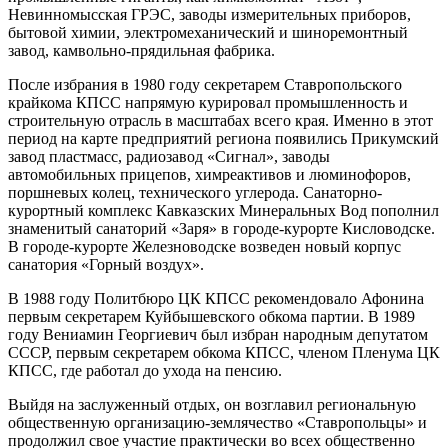
Невинномысская ГРЭС, заводы измерительных приборов,
бытовой химии, электромеханический и шиноремонтный
завод, камвольно-прядильная фабрика.
После избрания в 1980 году секретарем Ставропольского
крайкома КПСС напрямую курировал промышленность и
строительную отрасль в масштабах всего края. Именно в этот
период на карте предприятий региона появились Прикумский
завод пластмасс, радиозавод «Сигнал», заводы
автомобильных прицепов, химреактивов и люминофоров,
поршневых колец, технического углерода. Санаторно-
курортный комплекс Кавказских Минеральных Вод пополнил
знаменитый санаторий «Заря» в городе-курорте Кисловодске.
В городе-курорте Железноводске возведен новый корпус
санатория «Горный воздух».
В 1988 году Политбюро ЦК КПСС рекомендовало Афонина
первым секретарем Куйбышевского обкома партии. В 1989
году Вениамин Георгиевич был избран народным депутатом
СССР, первым секретарем обкома КПСС, членом Пленума ЦК
КПСС, где работал до ухода на пенсию.
Выйдя на заслуженный отдых, он возглавил региональную
общественную организацию-землячество «Ставропольцы» и
продолжил свое участие практически во всех общественно