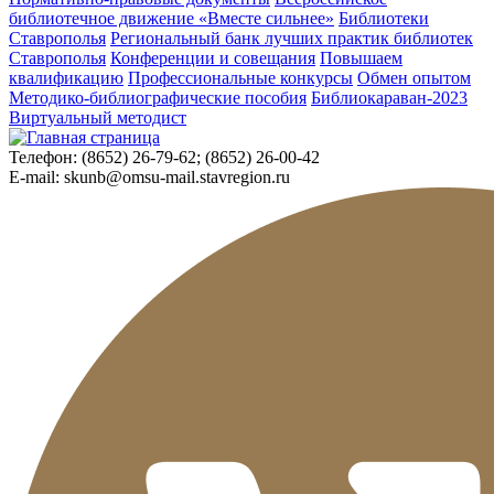
библиотечное движение «Вместе сильнее»
Библиотеки
Ставрополья
Региональный банк лучших практик библиотек
Ставрополья
Конференции и совещания
Повышаем
квалификацию
Профессиональные конкурсы
Обмен опытом
Методико-библиографические пособия
Библиокараван-2023
Виртуальный методист
Телефон:
(8652) 26-79-62; (8652) 26-00-42
E-mail:
skunb@omsu-mail.stavregion.ru