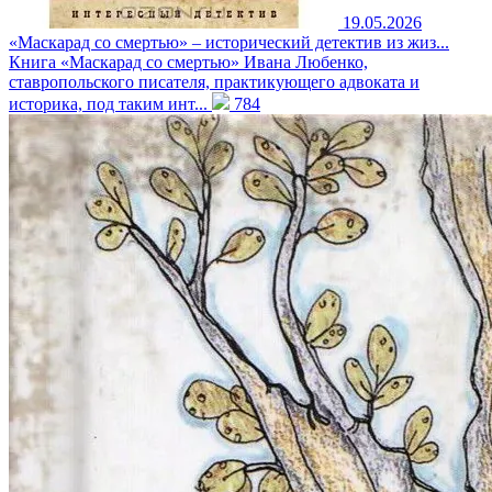
19.05.2026
«Маскарад со смертью» – исторический детектив из жиз...
Книга «Маскарад со смертью» Ивана Любенко,
ставропольского писателя, практикующего адвоката и
историка, под таким инт...
784