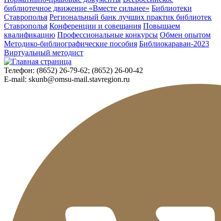
библиотечное движение «Вместе сильнее»
Библиотеки
Ставрополья
Региональный банк лучших практик библиотек
Ставрополья
Конференции и совещания
Повышаем
квалификацию
Профессиональные конкурсы
Обмен опытом
Методико-библиографические пособия
Библиокараван-2023
Виртуальный методист
Телефон:
(8652) 26-79-62; (8652) 26-00-42
E-mail:
skunb@omsu-mail.stavregion.ru