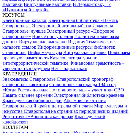
Выставки
Виртуальные выставки
В Лермонтовку – с
«Пушкинской картой»
РЕСУРСЫ
Электронный каталог
Электронная библиотека «Память
Ставрополья»
Электронный читальный зал
Издано на
Ставрополье: лучшее
Электронный ресурс «Цифровое
Ставрополье»
Новые поступления
Полнотекстовые базы
данных
Виртуальные выставки
Издания
Тематические
каталоги ссылок
Информационные ресурсы библиотек
Ставрополя
Информкультура
Виртуальная справка
Повышаем
правовую грамотность
Каталог литературы по
антитеррористической тематике
Финансовая грамотность –
уверенность в будущем
Нет – наркотикам
КРАЕВЕДЕНИЕ
Знакомьтесь: Ставрополье
Ставропольский хронограф
Ставропольская книга
Ставропольская правда 1945 год
«Когда Россия позвала…»: ставропольцы – участники СВО
Память сильнее времени
Электронная библиотека краеведа
Краеведческая библиография
Абрамовские чтения
Ставропольский край в центральной печати
Мир культуры и
искусства Ставрополья на страницах периодических изданий
Ретро-точка «Воронцовская роща»
Краеведческий
калейдоскоп
КОЛЛЕГАМ
Нормативно-правовые документы
Всероссийское