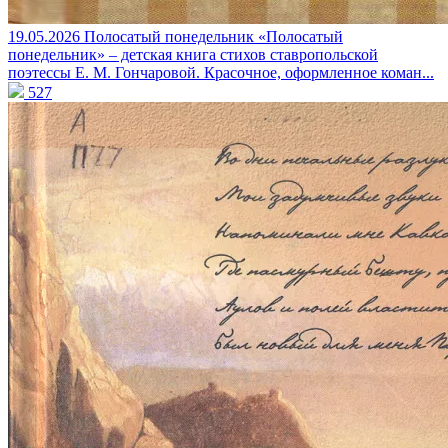
19.05.2026
Полосатый понедельник
«Полосатый
понедельник» – детская книга стихов ставропольской
поэтессы Е. М. Гончаровой. Красочное, оформленное коман...
527