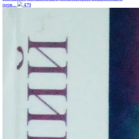
перв...
479