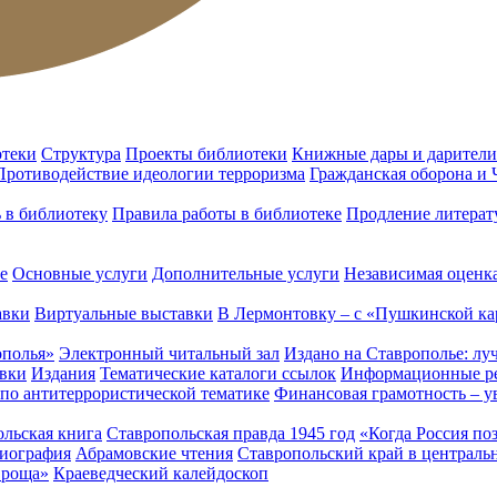
отеки
Структура
Проекты библиотеки
Книжные дары и дарители
Противодействие идеологии терроризма
Гражданская оборона и
ь в библиотеку
Правила работы в библиотеке
Продление литерат
е
Основные услуги
Дополнительные услуги
Независимая оценка
авки
Виртуальные выставки
В Лермонтовку – с «Пушкинской ка
ополья»
Электронный читальный зал
Издано на Ставрополье: лу
вки
Издания
Тематические каталоги ссылок
Информационные ре
 по антитеррористической тематике
Финансовая грамотность – у
льская книга
Ставропольская правда 1945 год
«Когда Россия по
лиография
Абрамовские чтения
Ставропольский край в централь
 роща»
Краеведческий калейдоскоп