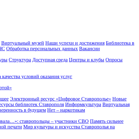
Виртуальный музей
Наши успехи и достижения
Библиотека в
 ЧС
Обработка персональных данных
Вакансии
уры
Структура
Доступная среда
Центры и клубы
Опросы
 качества условий оказания услуг
ртой»
чшее
Электронный ресурс «Цифровое Ставрополье»
Новые
сурсы библиотек Ставрополя
Информкультура
Виртуальная
веренность в будущем
Нет – наркотикам
звала…»: ставропольцы – участники СВО
Память сильнее
ной печати
Мир культуры и искусства Ставрополья на