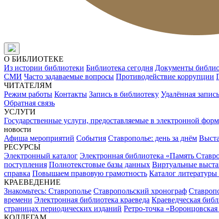
О БИБЛИОТЕКЕ
Из истории библиотеки
Библиотека сегодня
Документы библи
СМИ
Часто задаваемые вопросы
Противодействие коррупции
ЧИТАТЕЛЯМ
Режим работы
Контакты
Запись в библиотеку
Удалённая запис
Обратная связь
УСЛУГИ
Государственные услуги, предоставляемые в электронной форм
новости
Афиша мероприятий
События
Ставрополье: день за днём
Выст
РЕСУРСЫ
Электронный каталог
Электронная библиотека «Память Ставр
поступления
Полнотекстовые базы данных
Виртуальные выста
справка
Повышаем правовую грамотность
Каталог литературы
КРАЕВЕДЕНИЕ
Знакомьтесь: Ставрополье
Ставропольский хронограф
Ставропо
времени
Электронная библиотека краеведа
Краеведческая биб
страницах периодических изданий
Ретро-точка «Воронцовская
КОЛЛЕГАМ