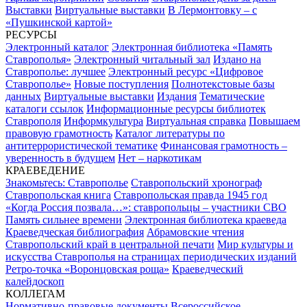
Выставки
Виртуальные выставки
В Лермонтовку – с
«Пушкинской картой»
РЕСУРСЫ
Электронный каталог
Электронная библиотека «Память
Ставрополья»
Электронный читальный зал
Издано на
Ставрополье: лучшее
Электронный ресурс «Цифровое
Ставрополье»
Новые поступления
Полнотекстовые базы
данных
Виртуальные выставки
Издания
Тематические
каталоги ссылок
Информационные ресурсы библиотек
Ставрополя
Информкультура
Виртуальная справка
Повышаем
правовую грамотность
Каталог литературы по
антитеррористической тематике
Финансовая грамотность –
уверенность в будущем
Нет – наркотикам
КРАЕВЕДЕНИЕ
Знакомьтесь: Ставрополье
Ставропольский хронограф
Ставропольская книга
Ставропольская правда 1945 год
«Когда Россия позвала…»: ставропольцы – участники СВО
Память сильнее времени
Электронная библиотека краеведа
Краеведческая библиография
Абрамовские чтения
Ставропольский край в центральной печати
Мир культуры и
искусства Ставрополья на страницах периодических изданий
Ретро-точка «Воронцовская роща»
Краеведческий
калейдоскоп
КОЛЛЕГАМ
Нормативно-правовые документы
Всероссийское