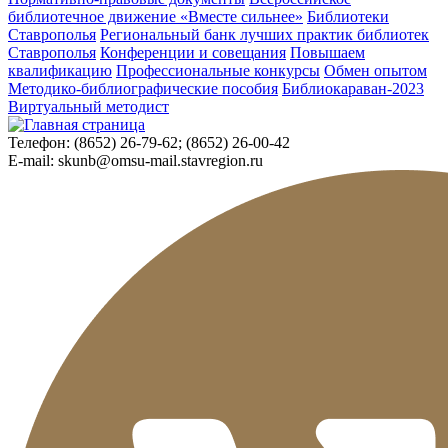
библиотечное движение «Вместе сильнее»
Библиотеки
Ставрополья
Региональный банк лучших практик библиотек
Ставрополья
Конференции и совещания
Повышаем
квалификацию
Профессиональные конкурсы
Обмен опытом
Методико-библиографические пособия
Библиокараван-2023
Виртуальный методист
Телефон:
(8652) 26-79-62; (8652) 26-00-42
E-mail:
skunb@omsu-mail.stavregion.ru