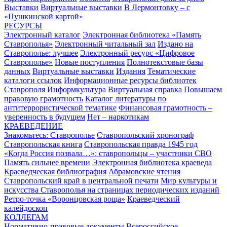
Выставки
Виртуальные выставки
В Лермонтовку – с
«Пушкинской картой»
РЕСУРСЫ
Электронный каталог
Электронная библиотека «Память
Ставрополья»
Электронный читальный зал
Издано на
Ставрополье: лучшее
Электронный ресурс «Цифровое
Ставрополье»
Новые поступления
Полнотекстовые базы
данных
Виртуальные выставки
Издания
Тематические
каталоги ссылок
Информационные ресурсы библиотек
Ставрополя
Информкультура
Виртуальная справка
Повышаем
правовую грамотность
Каталог литературы по
антитеррористической тематике
Финансовая грамотность –
уверенность в будущем
Нет – наркотикам
КРАЕВЕДЕНИЕ
Знакомьтесь: Ставрополье
Ставропольский хронограф
Ставропольская книга
Ставропольская правда 1945 год
«Когда Россия позвала…»: ставропольцы – участники СВО
Память сильнее времени
Электронная библиотека краеведа
Краеведческая библиография
Абрамовские чтения
Ставропольский край в центральной печати
Мир культуры и
искусства Ставрополья на страницах периодических изданий
Ретро-точка «Воронцовская роща»
Краеведческий
калейдоскоп
КОЛЛЕГАМ
Нормативно-правовые документы
Всероссийское