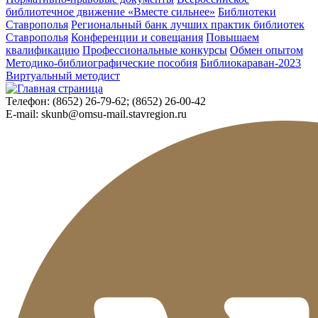
библиотечное движение «Вместе сильнее»
Библиотеки
Ставрополья
Региональный банк лучших практик библиотек
Ставрополья
Конференции и совещания
Повышаем
квалификацию
Профессиональные конкурсы
Обмен опытом
Методико-библиографические пособия
Библиокараван-2023
Виртуальный методист
Телефон:
(8652) 26-79-62; (8652) 26-00-42
E-mail:
skunb@omsu-mail.stavregion.ru