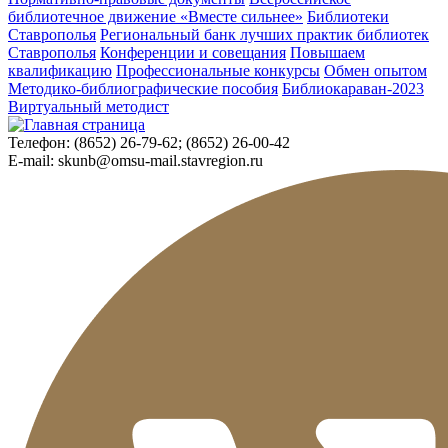
библиотечное движение «Вместе сильнее»
Библиотеки
Ставрополья
Региональный банк лучших практик библиотек
Ставрополья
Конференции и совещания
Повышаем
квалификацию
Профессиональные конкурсы
Обмен опытом
Методико-библиографические пособия
Библиокараван-2023
Виртуальный методист
Телефон:
(8652) 26-79-62; (8652) 26-00-42
E-mail:
skunb@omsu-mail.stavregion.ru