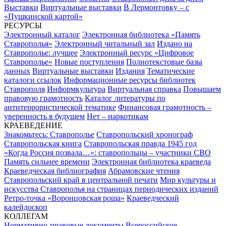
Выставки
Виртуальные выставки
В Лермонтовку – с
«Пушкинской картой»
РЕСУРСЫ
Электронный каталог
Электронная библиотека «Память
Ставрополья»
Электронный читальный зал
Издано на
Ставрополье: лучшее
Электронный ресурс «Цифровое
Ставрополье»
Новые поступления
Полнотекстовые базы
данных
Виртуальные выставки
Издания
Тематические
каталоги ссылок
Информационные ресурсы библиотек
Ставрополя
Информкультура
Виртуальная справка
Повышаем
правовую грамотность
Каталог литературы по
антитеррористической тематике
Финансовая грамотность –
уверенность в будущем
Нет – наркотикам
КРАЕВЕДЕНИЕ
Знакомьтесь: Ставрополье
Ставропольский хронограф
Ставропольская книга
Ставропольская правда 1945 год
«Когда Россия позвала…»: ставропольцы – участники СВО
Память сильнее времени
Электронная библиотека краеведа
Краеведческая библиография
Абрамовские чтения
Ставропольский край в центральной печати
Мир культуры и
искусства Ставрополья на страницах периодических изданий
Ретро-точка «Воронцовская роща»
Краеведческий
калейдоскоп
КОЛЛЕГАМ
Нормативно-правовые документы
Всероссийское