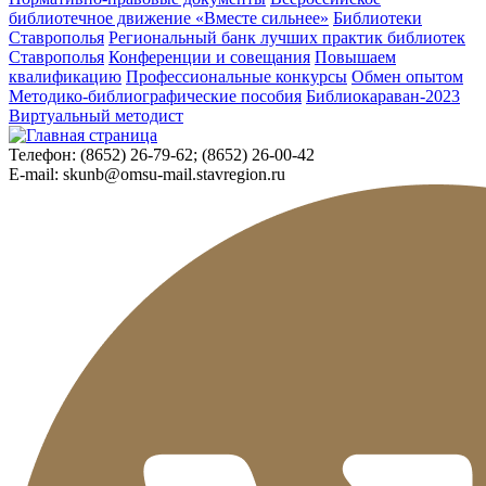
библиотечное движение «Вместе сильнее»
Библиотеки
Ставрополья
Региональный банк лучших практик библиотек
Ставрополья
Конференции и совещания
Повышаем
квалификацию
Профессиональные конкурсы
Обмен опытом
Методико-библиографические пособия
Библиокараван-2023
Виртуальный методист
Телефон:
(8652) 26-79-62; (8652) 26-00-42
E-mail:
skunb@omsu-mail.stavregion.ru