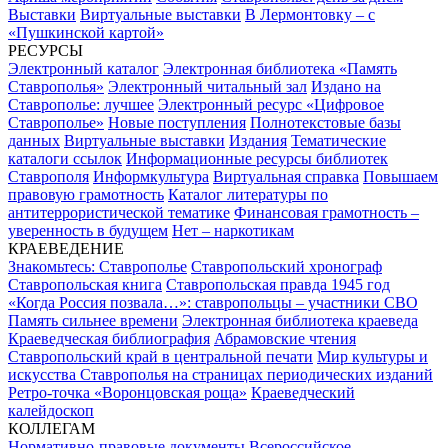
Выставки
Виртуальные выставки
В Лермонтовку – с
«Пушкинской картой»
РЕСУРСЫ
Электронный каталог
Электронная библиотека «Память
Ставрополья»
Электронный читальный зал
Издано на
Ставрополье: лучшее
Электронный ресурс «Цифровое
Ставрополье»
Новые поступления
Полнотекстовые базы
данных
Виртуальные выставки
Издания
Тематические
каталоги ссылок
Информационные ресурсы библиотек
Ставрополя
Информкультура
Виртуальная справка
Повышаем
правовую грамотность
Каталог литературы по
антитеррористической тематике
Финансовая грамотность –
уверенность в будущем
Нет – наркотикам
КРАЕВЕДЕНИЕ
Знакомьтесь: Ставрополье
Ставропольский хронограф
Ставропольская книга
Ставропольская правда 1945 год
«Когда Россия позвала…»: ставропольцы – участники СВО
Память сильнее времени
Электронная библиотека краеведа
Краеведческая библиография
Абрамовские чтения
Ставропольский край в центральной печати
Мир культуры и
искусства Ставрополья на страницах периодических изданий
Ретро-точка «Воронцовская роща»
Краеведческий
калейдоскоп
КОЛЛЕГАМ
Нормативно-правовые документы
Всероссийское