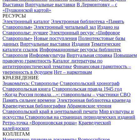
Выставки
Виртуальные выставки
В Лермонтовку – с
«Пушкинской картой»
РЕСУРСЫ
Электронный каталог
Электронная библиотека «Память
Ставрополья»
Электронный читальный зал
Издано на
Ставрополье: лучшее
Электронный ресурс «Цифровое
Ставрополье»
Новые поступления
Полнотекстовые базы
данных
Виртуальные выставки
Издания
Тематические
каталоги ссылок
Информационные ресурсы библиотек
Ставрополя
Информкультура
Виртуальная справка
Повышаем
правовую грамотность
Каталог литературы по
антитеррористической тематике
Финансовая грамотность –
уверенность в будущем
Нет – наркотикам
КРАЕВЕДЕНИЕ
Знакомьтесь: Ставрополье
Ставропольский хронограф
Ставропольская книга
Ставропольская правда 1945 год
«Когда Россия позвала…»: ставропольцы – участники СВО
Память сильнее времени
Электронная библиотека краеведа
Краеведческая библиография
Абрамовские чтения
Ставропольский край в центральной печати
Мир культуры и
искусства Ставрополья на страницах периодических изданий
Ретро-точка «Воронцовская роща»
Краеведческий
калейдоскоп
КОЛЛЕГАМ
Нормативно-правовые документы
Всероссийское