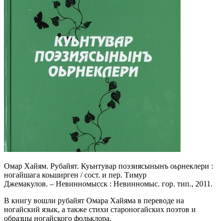
Омар Хайям. Рубайят. Куьнтувар поэзиясынынъ оьрнеклери :
ногайшага коьширген / сост. и пер. Тимур
Джемакулов. – Невинномысск : Невинномыс. гор. тип., 2011.
В книгу вошли рубайят Омара Хайяма в переводе на
ногайский язык, а также стихи староногайских поэтов и
образцы ногайского фольклора.