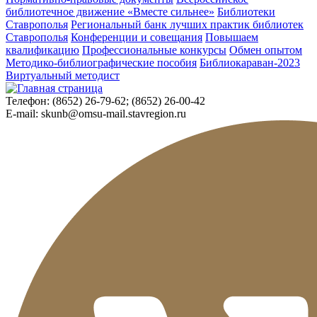
библиотечное движение «Вместе сильнее»
Библиотеки
Ставрополья
Региональный банк лучших практик библиотек
Ставрополья
Конференции и совещания
Повышаем
квалификацию
Профессиональные конкурсы
Обмен опытом
Методико-библиографические пособия
Библиокараван-2023
Виртуальный методист
Телефон:
(8652) 26-79-62; (8652) 26-00-42
E-mail:
skunb@omsu-mail.stavregion.ru