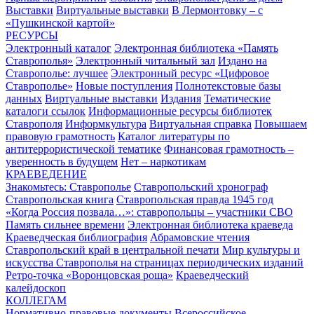
Выставки
Виртуальные выставки
В Лермонтовку – с
«Пушкинской картой»
РЕСУРСЫ
Электронный каталог
Электронная библиотека «Память
Ставрополья»
Электронный читальный зал
Издано на
Ставрополье: лучшее
Электронный ресурс «Цифровое
Ставрополье»
Новые поступления
Полнотекстовые базы
данных
Виртуальные выставки
Издания
Тематические
каталоги ссылок
Информационные ресурсы библиотек
Ставрополя
Информкультура
Виртуальная справка
Повышаем
правовую грамотность
Каталог литературы по
антитеррористической тематике
Финансовая грамотность –
уверенность в будущем
Нет – наркотикам
КРАЕВЕДЕНИЕ
Знакомьтесь: Ставрополье
Ставропольский хронограф
Ставропольская книга
Ставропольская правда 1945 год
«Когда Россия позвала…»: ставропольцы – участники СВО
Память сильнее времени
Электронная библиотека краеведа
Краеведческая библиография
Абрамовские чтения
Ставропольский край в центральной печати
Мир культуры и
искусства Ставрополья на страницах периодических изданий
Ретро-точка «Воронцовская роща»
Краеведческий
калейдоскоп
КОЛЛЕГАМ
Нормативно-правовые документы
Всероссийское