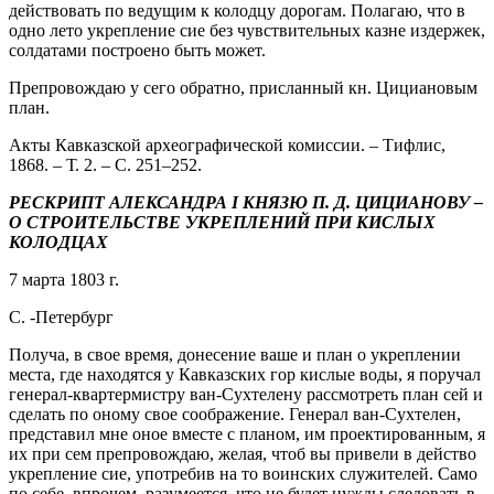
действовать по ведущим к колодцу дорогам. Полагаю, что в
одно лето укрепление сие без чувствительных казне издержек,
солдатами построено быть может.
Препровождаю у сего обратно, присланный кн. Цициановым
план.
Акты Кавказской археографической комиссии. – Тифлис,
1868. – Т. 2. – С. 251–252.
РЕСКРИПТ АЛЕКСАНДРА I КНЯЗЮ П. Д. ЦИЦИАНОВУ –
О СТРОИТЕЛЬСТВЕ УКРЕПЛЕНИЙ ПРИ КИСЛЫХ
КОЛОДЦАХ
7 марта 1803 г.
С. -Петербург
Получа, в свое время, донесение ваше и план о укреплении
места, где находятся у Кавказских гор кислые воды, я поручал
генерал-квартермистру ван-Сухтелену рассмотреть план сей и
сделать по оному свое соображение. Генерал ван-Сухтелен,
представил мне оное вместе с планом, им проектированным, я
их при сем препровождаю, желая, чтоб вы привели в действо
укрепление сие, употребив на то воинских служителей. Само
по себе, впрочем, разумеется, что не будет нужды следовать в