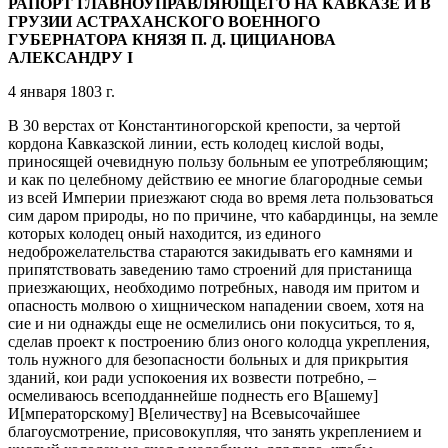
РАПОРТ ГЛАВНОУПРАВЛЯЮЩЕГО НА КАВКАЗЕ И В
ГРУЗИИ АСТРАХАНСКОГО ВОЕННОГО
ГУБЕРНАТОРА КНЯЗЯ П. Д. ЦИЦИАНОВА
АЛЕКСАНДРУ I
4 января 1803 г.
В 30 верстах от Константиногорской крепости, за чертой
кордона Кавказской линии, есть колодец кислой воды,
приносящей очевидную пользу больным ее употребляющим;
и как по целебному действию ее многие благородные семьи
из всей Империи приезжают сюда во время лета пользоваться
сим даром природы, но по причине, что кабардинцы, на земле
которых колодец оный находится, из единого
недоброжелательства стараются закидывать его камнями и
припятствовать заведению тамо строений для пристанища
приезжающих, необходимо потребных, наводя им притом и
опасность молвою о хищническом нападении своем, хотя на
сие и ни однажды еще не осмелились они покуситься, то я,
сделав проект к построению близ оного колодца укрепления,
толь нужного для безопасности больных и для прикрытия
зданий, кои ради успокоения их возвести потребно, –
осмеливаюсь всеподданнейше поднесть его В[ашему]
И[мператорскому] В[еличеству] на Всевысочайшее
благоусмотрение, присовокупляя, что занять укреплением и