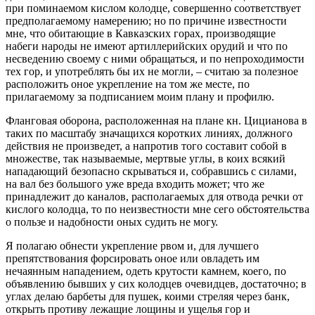
при поминаемом кислом колодце, совершенно соответствует
предполагаемому намерению; но по причине известности
мне, что обитающие в Кавказских горах, производящие
набеги народы не имеют артиллерийских орудий и что по
несведению своему с ними обращаться, и по непроходимости
тех гор, и употреблять бы их не могли, – считаю за полезное
расположить оное укрепление на том же месте, по
прилагаемому за подписанием моим плану и профилю.
Фланговая оборона, расположенная на плане кн. Цицианова в
таких по масштабу значащихся коротких линиях, должного
действия не произведет, а напротив того составит собой в
множестве, так называемые, мертвые углы, в коих всякий
нападающий безопасно скрываться и, собравшись с силами,
на вал без большого уже вреда входить может; что же
принадлежит до каналов, располагаемых для отвода речки от
кислого колодца, то по неизвестности мне сего обстоятельства
о пользе и надобности оных судить не могу.
Я полагаю обнести укрепление рвом и, для лучшего
препятствования форсировать оное или овладеть им
нечаянным нападением, одеть крутости камнем, коего, по
объявлению бывших у сих колодцев очевидцев, достаточно; в
углах делаю барбеты для пушек, коими стреляя через банк,
открыть противу лежащие лощины и ущелья гор и