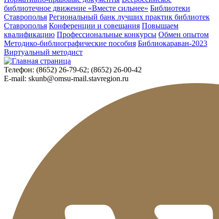
библиотечное движение «Вместе сильнее»
Библиотеки
Ставрополья
Региональный банк лучших практик библиотек
Ставрополья
Конференции и совещания
Повышаем
квалификацию
Профессиональные конкурсы
Обмен опытом
Методико-библиографические пособия
Библиокараван-2023
Виртуальный методист
Телефон:
(8652) 26-79-62; (8652) 26-00-42
E-mail:
skunb@omsu-mail.stavregion.ru