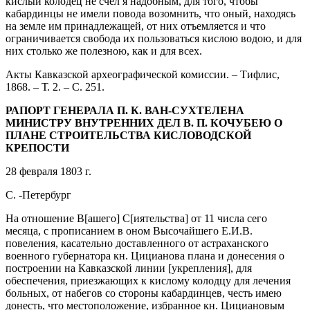
кислый колодец не счел я надобным, для того, чтобы
кабардинцы не имели повода возомнить, что оный, находясь
на земле им принадлежащей, от них отъемляется и что
ограничивается свобода их пользоваться кислою водою, и для
них столько же полезною, как и для всех.
Акты Кавказской археографической комиссии. – Тифлис,
1868. – Т. 2. – С. 251.
РАПОРТ ГЕНЕРАЛА П. К. ВАН-СУХТЕЛЕНА
МИНИСТРУ ВНУТРЕННИХ ДЕЛ В. П. КОЧУБЕЮ О
ПЛАНЕ СТРОИТЕЛЬСТВА КИСЛОВОДСКОЙ
КРЕПОСТИ
28 февраля 1803 г.
С. -Петербург
На отношение В[ашего] С[иятельства] от 11 числа сего
месяца, с прописанием в оном Высочайшего Е.И.В.
повеления, касательно доставленного от астраханского
военного губернатора кн. Цицианова плана и донесения о
построении на Кавказской линии [укрепления], для
обеспечения, приезжающих к кислому колодцу для лечения
больных, от набегов со стороны кабардинцев, честь имею
донесть, что местоположение, избранное кн. Цициановым