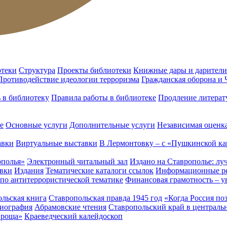
отеки
Структура
Проекты библиотеки
Книжные дары и дарители
Противодействие идеологии терроризма
Гражданская оборона и
ь в библиотеку
Правила работы в библиотеке
Продление литерат
е
Основные услуги
Дополнительные услуги
Независимая оценка
авки
Виртуальные выставки
В Лермонтовку – с «Пушкинской ка
ополья»
Электронный читальный зал
Издано на Ставрополье: лу
вки
Издания
Тематические каталоги ссылок
Информационные ре
 по антитеррористической тематике
Финансовая грамотность – у
льская книга
Ставропольская правда 1945 год
«Когда Россия по
лиография
Абрамовские чтения
Ставропольский край в централь
 роща»
Краеведческий калейдоскоп