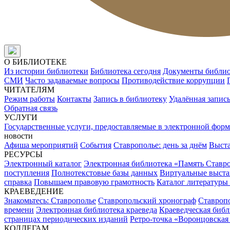
О БИБЛИОТЕКЕ
Из истории библиотеки
Библиотека сегодня
Документы библи
СМИ
Часто задаваемые вопросы
Противодействие коррупции
ЧИТАТЕЛЯМ
Режим работы
Контакты
Запись в библиотеку
Удалённая запис
Обратная связь
УСЛУГИ
Государственные услуги, предоставляемые в электронной форм
новости
Афиша мероприятий
События
Ставрополье: день за днём
Выст
РЕСУРСЫ
Электронный каталог
Электронная библиотека «Память Ставр
поступления
Полнотекстовые базы данных
Виртуальные выста
справка
Повышаем правовую грамотность
Каталог литературы
КРАЕВЕДЕНИЕ
Знакомьтесь: Ставрополье
Ставропольский хронограф
Ставропо
времени
Электронная библиотека краеведа
Краеведческая биб
страницах периодических изданий
Ретро-точка «Воронцовская
КОЛЛЕГАМ