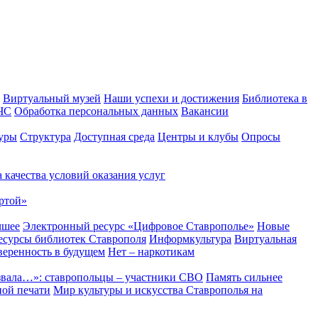
Виртуальный музей
Наши успехи и достижения
Библиотека в
 ЧС
Обработка персональных данных
Вакансии
уры
Структура
Доступная среда
Центры и клубы
Опросы
 качества условий оказания услуг
ртой»
чшее
Электронный ресурс «Цифровое Ставрополье»
Новые
сурсы библиотек Ставрополя
Информкультура
Виртуальная
веренность в будущем
Нет – наркотикам
звала…»: ставропольцы – участники СВО
Память сильнее
ной печати
Мир культуры и искусства Ставрополья на