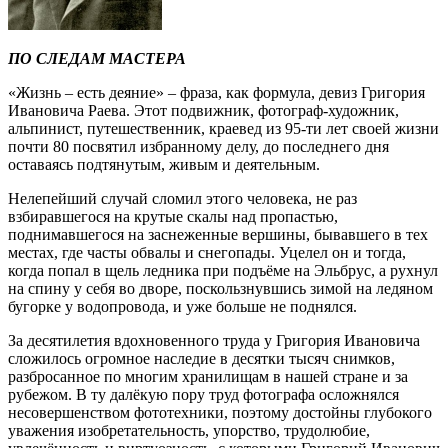
ПО СЛЕДАМ МАСТЕРА
«Жизнь – есть деяние» – фраза, как формула, девиз Григория
Ивановича Раева. Этот подвижник, фотограф-художник,
альпинист, путешественник, краевед из 95-ти лет своей жизни
почти 80 посвятил избранному делу, до последнего дня
оставаясь подтянутым, живым и деятельным.
Нелепейший случай сломил этого человека, не раз
взбиравшегося на крутые скалы над пропастью,
поднимавшегося на заснеженные вершины, бывавшего в тех
местах, где часты обвалы и снегопады. Уцелел он и тогда,
когда попал в щель ледника при подъёме на Эльбрус, а рухнул
на спину у себя во дворе, поскользнувшись зимой на ледяном
бугорке у водопровода, и уже больше не поднялся.
За десятилетия вдохновенного труда у Григория Ивановича
сложилось огромное наследие в десятки тысяч снимков,
разбросанное по многим хранилищам в нашей стране и за
рубежом. В ту далёкую пору труд фотографа осложнялся
несовершенством фототехники, поэтому достойны глубокого
уважения изобретательность, упорство, трудолюбие,