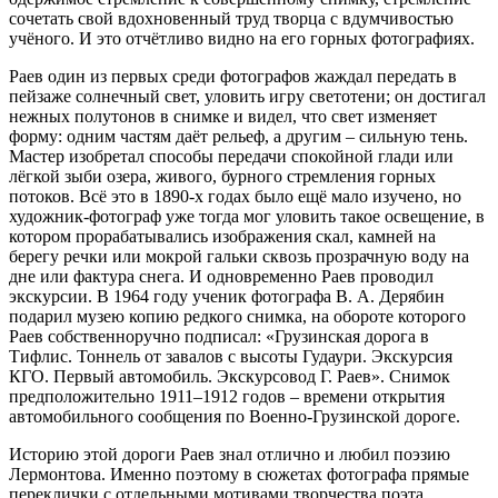
сочетать свой вдохновенный труд творца с вдумчивостью
учёного. И это отчётливо видно на его горных фотографиях.
Раев один из первых среди фотографов жаждал передать в
пейзаже солнечный свет, уловить игру светотени; он достигал
нежных полутонов в снимке и видел, что свет изменяет
форму: одним частям даёт рельеф, а другим – сильную тень.
Мастер изобретал способы передачи спокойной глади или
лёгкой зыби озера, живого, бурного стремления горных
потоков. Всё это в 1890-х годах было ещё мало изучено, но
художник-фотограф уже тогда мог уловить такое освещение, в
котором прорабатывались изображения скал, камней на
берегу речки или мокрой гальки сквозь прозрачную воду на
дне или фактура снега. И одновременно Раев проводил
экскурсии. В 1964 году ученик фотографа В. А. Дерябин
подарил музею копию редкого снимка, на обороте которого
Раев собственноручно подписал: «Грузинская дорога в
Тифлис. Тоннель от завалов с высоты Гудаури. Экскурсия
КГО. Первый автомобиль. Экскурсовод Г. Раев». Снимок
предположительно 1911–1912 годов – времени открытия
автомобильного сообщения по Военно-Грузинской дороге.
Историю этой дороги Раев знал отлично и любил поэзию
Лермонтова. Именно поэтому в сюжетах фотографа прямые
переклички с отдельными мотивами творчества поэта.