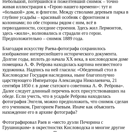
Небольшой, потёршийся и пожелтевший снимок – точно
живая иллюстрация к «Герою нашего времени»: тут и
«большой» дом, и флигели. Между стволами деревьев парка в
глубине усадьбы – красивый особняк с фронтоном и
колоннами; по обе стороны рядом с ним, всё в
первозданности, соседние строения. Здесь жил Лермонтов,
здесь «жили», волновались и страдали его герои.
Предположительно – снимок 1889 года.
Благодаря искусству Раева-фотографа сохранилось
изображение интереснейшего исторического документа.
Долгие годы, вплоть до начала ХХ века, в кисловодском доме
помещика А. Ф. Реброва находилась картина неизвестного
художника. Надпись на ней гласила: «Обеденный стол в
Кисловодске Государя наследника, ныне благополучно
царствующего Императора Александра Николаевича, 21
сентября 1850 г. в доме статского советника А. Ф. Реброва».
Далее следует длинный перечень всех присутствовавших на
обеде. Если учесть, что в усадьбе Реброва находилась
фотография Энгеля, можно предположить, что снимок сделан
его учеником, Григорием Раевым. Иначе как объяснить
нахождение его в архиве фотографа?
Фотографировал Раев и «место дуэли Печорина с
Грушницким» в окрестностях Кисловодска и многие другие