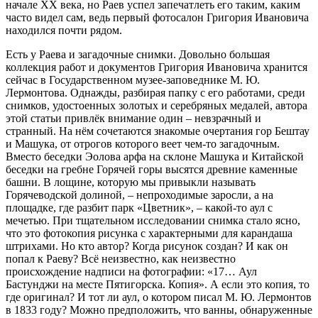
начале ХХ века, но Раев успел запечатлеть его таким, каким
часто видел сам, ведь первый фотосалон Григория Ивановича
находился почти рядом.
Есть у Раева и загадочные снимки. Довольно большая
коллекция работ и документов Григория Ивановича хранится
сейчас в Государственном музее-заповеднике М. Ю.
Лермонтова. Однажды, разбирая папку с его работами, среди
снимков, удостоенных золотых и серебряных медалей, автора
этой статьи привлёк внимание один – невзрачный и
странный. На нём сочетаются знакомые очертания гор Бештау
и Машука, от отрогов которого веет чем-то загадочным.
Вместо беседки Эолова арфа на склоне Машука и Китайской
беседки на гребне Горячей горы высятся древние каменные
башни. В лощине, которую мы привыкли называть
Горячеводской долиной, – непроходимые заросли, а на
площадке, где разбит парк «Цветник», – какой-то аул с
мечетью. При тщательном исследовании снимка стало ясно,
что это фотокопия рисунка с характерными для карандаша
штрихами. Но кто автор? Когда рисунок создан? И как он
попал к Раеву? Всё неизвестно, как неизвестно
происхождение надписи на фотографии: «17… Аул
Бастунджи на месте Пятигорска. Копия». А если это копия, то
где оригинал? И тот ли аул, о котором писал М. Ю. Лермонтов
в 1833 году? Можно предположить, что ванны, обнаруженные