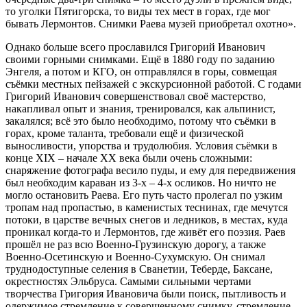
то уголки Пятигорска, то виды тех мест в горах, где мог
бывать Лермонтов. Снимки Раева музей приобретал охотно».
Однако больше всего прославился Григорий Иванович
своими горными снимками. Ещё в 1880 году по заданию
Энгеля, а потом и КГО, он отправлялся в горы, совмещая
съёмки местных пейзажей с экскурсионной работой. С годами
Григорий Иванович совершенствовал своё мастерство,
накапливал опыт и знания, тренировался, как альпинист,
закалялся; всё это было необходимо, потому что съёмки в
горах, кроме таланта, требовали ещё и физической
выносливости, упорства и трудолюбия. Условия съёмки в
конце XIX – начале XX века были очень сложными:
снаряжение фотографа весило пуды, и ему для передвижения
был необходим караван из 3-х – 4-х осликов. Но ничто не
могло остановить Раева. Его путь часто пролегал по узким
тропам над пропастью, в каменистых теснинах, где мечутся
потоки, в царстве вечных снегов и ледников, в местах, куда
проникал когда-то и Лермонтов, где живёт его поэзия. Раев
прошёл не раз всю Военно-Грузинскую дорогу, а также
Военно-Осетинскую и Военно-Сухумскую. Он снимал
труднодоступные селения в Сванетии, Теберде, Баксане,
окрестностях Эльбруса. Самыми сильными чертами
творчества Григория Ивановича были поиск, пытливость и
одержимое стремление к совершенному снимку, стремление