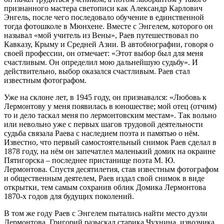
признанного мастера светописи как Александр Карлович
Энгель, после чего последовало обучение в единственной
тогда фотошколе в Мюнхене. Вместе с Энгелем, которого он
называл «мой учитель из Вены», Раев путешествовал по
Кавказу, Крыму и Средней Азии. В автобиографии, говоря о
своей профессии, он отмечает: «Этот выбор был для меня
счастливым. Он определил мою дальнейшую судьбу». И
действительно, выбор оказался счастливым. Раев стал
известным фотографом.
Уже на склоне лет, в 1945 году, он признавался: «Любовь к
Лермонтову у меня появилась в юношестве; мой отец (отчим)
то и дело таскал меня по лермонтовским местам». Так вольно
или невольно уже с первых шагов трудовой деятельности
судьба связала Раева с наследием поэта и памятью о нём.
Известно, что первый самостоятельный снимок Раев сделал в
1878 году, на нём он запечатлел маленький домик на окраине
Пятигорска – последнее пристанище поэта М. Ю.
Лермонтова. Спустя десятилетия, став известным фотографом
и общественным деятелем, Раев издал свой снимок в виде
открытки, тем самым сохранив облик Домика Лермонтова
1870-х годов для будущих поколений.
В том же году Раев с Энгелем пытались найти место дуэли
Лермонтова. Григорий разыскал старика Чухнина, извозчика,