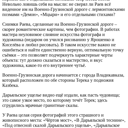
Невольно ловишь себя на мысли: не сверял ли Раев всё
виденное им на Военно-Грузинской дороге с лермонтовскими
поэмами «Демон», «Мцыри» и его отдельными стихами?
Снимки Раева, сделанные на Военно-Грузинской дороге –
скорее романтические картины, чем фотографии. В работах
мастера неуловимое слияние искусства фотографа и
художника (недаром он учился рисованию у Ярошенко и
Киселёва и любил рисовать). В таком искусстве важно не
ошибиться и найти единственно верную, оптимальную точку
съёмки – это позволяет подчеркнуть характерные черты
объекта: тут должно сказаться и мастерство, и вкус
художника, какое-то его внутреннее чутьё.
Военно-Грузинская дорога начинается с города Владикавказа,
который расположен по обе стороны Терека у подножия
Казбека.
Дарьяльское ущелье видно ещё издали, как пасть чудовища;
это самое узкое место, по которому течёт Терек; здесь
сгрудились мрачные гранитные скалы.
У Раева целая серия фотографий этого страшного и
живописного места: «Чёртов мост», «В Дарьяльской теснине»,
«Под отвесной скалой Дарьяльского ущелья», «Дарьяльское