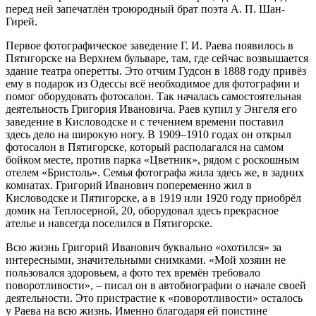
перед ней запечатлён троюродный брат поэта А. П. Шан-
Гирей.
Первое фотографическое заведение Г. И. Раева появилось в
Пятигорске на Верхнем бульваре, там, где сейчас возвышается
здание театра оперетты. Это отчим Гудсон в 1888 году привёз
ему в подарок из Одессы всё необходимое для фотографии и
помог оборудовать фотосалон. Так началась самостоятельная
деятельность Григория Ивановича. Раев купил у Энгеля его
заведение в Кисловодске и с течением времени поставил
здесь дело на широкую ногу. В 1909–1910 годах он открыл
фотосалон в Пятигорске, который располагался на самом
бойком месте, против парка «Цветник», рядом с роскошным
отелем «Бристоль». Семья фотографа жила здесь же, в задних
комнатах. Григорий Иванович попеременно жил в
Кисловодске и Пятигорске, а в 1919 или 1920 году приобрёл
домик на Теплосерной, 20, оборудовал здесь прекрасное
ателье и навсегда поселился в Пятигорске.
Всю жизнь Григорий Иванович буквально «охотился» за
интересными, значительными снимками. «Мой хозяин не
пользовался здоровьем, а фото тех времён требовало
поворотливости», – писал он в автобиографии о начале своей
деятельности. Это пристрастие к «поворотливости» осталось
у Раева на всю жизнь. Именно благодаря ей поистине