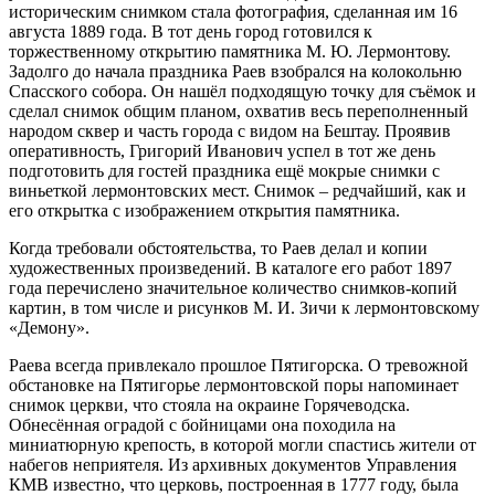
историческим снимком стала фотография, сделанная им 16
августа 1889 года. В тот день город готовился к
торжественному открытию памятника М. Ю. Лермонтову.
Задолго до начала праздника Раев взобрался на колокольню
Спасского собора. Он нашёл подходящую точку для съёмок и
сделал снимок общим планом, охватив весь переполненный
народом сквер и часть города с видом на Бештау. Проявив
оперативность, Григорий Иванович успел в тот же день
подготовить для гостей праздника ещё мокрые снимки с
виньеткой лермонтовских мест. Снимок – редчайший, как и
его открытка с изображением открытия памятника.
Когда требовали обстоятельства, то Раев делал и копии
художественных произведений. В каталоге его работ 1897
года перечислено значительное количество снимков-копий
картин, в том числе и рисунков М. И. Зичи к лермонтовскому
«Демону».
Раева всегда привлекало прошлое Пятигорска. О тревожной
обстановке на Пятигорье лермонтовской поры напоминает
снимок церкви, что стояла на окраине Горячеводска.
Обнесённая оградой с бойницами она походила на
миниатюрную крепость, в которой могли спастись жители от
набегов неприятеля. Из архивных документов Управления
КМВ известно, что церковь, построенная в 1777 году, была