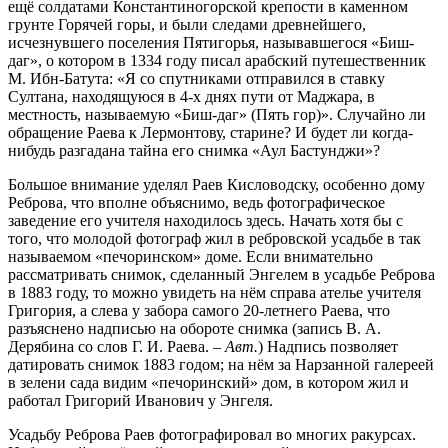
ещё солдатами Константиногорской крепости в каменном
грунте Горячей горы, и были следами древнейшего,
исчезнувшего поселения Пятигорья, называвшегося «Биш-
даг», о котором в 1334 году писал арабский путешественник
М. Ибн-Батута: «Я со спутниками отправился в ставку
Султана, находящуюся в 4-х днях пути от Маджара, в
местность, называемую «Биш-даг» (Пять гор)». Случайно ли
обращение Раева к Лермонтову, старине? И будет ли когда-
нибудь разгадана тайна его снимка «Аул Бастунджи»?
Большое внимание уделял Раев Кисловодску, особенно дому
Реброва, что вполне объяснимо, ведь фотографическое
заведение его учителя находилось здесь. Начать хотя бы с
того, что молодой фотограф жил в ребровской усадьбе в так
называемом «печоринском» доме. Если внимательно
рассматривать снимок, сделанный Энгелем в усадьбе Реброва
в 1883 году, то можно увидеть на нём справа ателье учителя
Григория, а слева у забора самого 20-летнего Раева, что
разъяснено надписью на обороте снимка (запись В. А.
Дерябина со слов Г. И. Раева. –
Авт.
) Надпись позволяет
датировать снимок 1883 годом; на нём за Нарзанной галереей
в зелени сада видим «печоринский» дом, в котором жил и
работал Григорий Иванович у Энгеля.
Усадьбу Реброва Раев фотографировал во многих ракурсах.