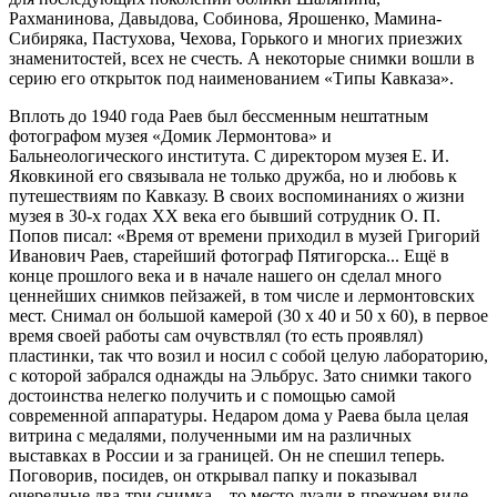
Рахманинова, Давыдова, Собинова, Ярошенко, Мамина-
Сибиряка, Пастухова, Чехова, Горького и многих приезжих
знаменитостей, всех не счесть. А некоторые снимки вошли в
серию его открыток под наименованием «Типы Кавказа».
Вплоть до 1940 года Раев был бессменным нештатным
фотографом музея «Домик Лермонтова» и
Бальнеологического института. С директором музея Е. И.
Яковкиной его связывала не только дружба, но и любовь к
путешествиям по Кавказу. В своих воспоминаниях о жизни
музея в 30-х годах ХХ века его бывший сотрудник О. П.
Попов писал: «Время от времени приходил в музей Григорий
Иванович Раев, старейший фотограф Пятигорска... Ещё в
конце прошлого века и в начале нашего он сделал много
ценнейших снимков пейзажей, в том числе и лермонтовских
мест. Снимал он большой камерой (30 х 40 и 50 х 60), в первое
время своей работы сам очувствлял (то есть проявлял)
пластинки, так что возил и носил с собой целую лабораторию,
с которой забрался однажды на Эльбрус. Зато снимки такого
достоинства нелегко получить и с помощью самой
современной аппаратуры. Недаром дома у Раева была целая
витрина с медалями, полученными им на различных
выставках в России и за границей. Он не спешил теперь.
Поговорив, посидев, он открывал папку и показывал
очередные два-три снимка – то место дуэли в прежнем виде,