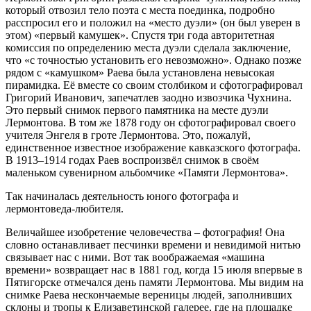
который отвозил тело поэта с места поединка, подробно
расспросил его и положил на «место дуэли» (он был уверен в
этом) «первый камушек». Спустя три года авторитетная
комиссия по определению места дуэли сделала заключение,
что «с точностью установить его невозможно». Однако позже
рядом с «камушком» Раева была установлена невысокая
пирамидка. Её вместе со своим столбиком и сфотографировал
Григорий Иванович, запечатлев заодно извозчика Чухнина.
Это первый снимок первого памятника на месте дуэли
Лермонтова. В том же 1878 году он сфотографировал своего
учителя Энгеля в гроте Лермонтова. Это, пожалуй,
единственное известное изображение кавказского фотографа.
В 1913–1914 годах Раев воспроизвёл снимок в своём
маленьком сувенирном альбомчике «Памяти Лермонтова».
Так начиналась деятельность юного фотографа и
лермонтоведа-любителя.
Величайшее изобретение человечества – фотография! Она
словно останавливает песчинки времени и невидимой нитью
связывает нас с ними. Вот так воображаемая «машина
времени» возвращает нас в 1881 год, когда 15 июля впервые в
Пятигорске отмечался день памяти Лермонтова. Мы видим на
снимке Раева нескончаемые вереницы людей, заполнивших
склоны и тропы к Елизаветинской галерее, где на площадке