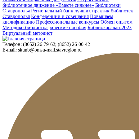
библиотечное движение «Вместе сильнее»
Библиотеки
Ставрополья
Региональный банк лучших практик библиотек
Ставрополья
Конференции и совещания
Повышаем
квалификацию
Профессиональные конкурсы
Обмен опытом
Методико-библиографические пособия
Библиокараван-2023
Виртуальный методист
Телефон:
(8652) 26-79-62; (8652) 26-00-42
E-mail:
skunb@omsu-mail.stavregion.ru