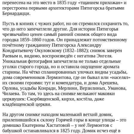
перенесена на это место в 1835 году «тщанием прихожан» и
перестроена первыми архитекторами Пятигорска братьями
Бернардацци.
Пусть в копиях с чужих работ, но он стремился сохранить то,
что до него запечатлели другие. Для истории Пятигорья
чрезвычайно ценен самый ранний снимок общего вида
городка 1859–1860 годов. Он принадлежит потомственному
почётному гражданину Пятигорска Александру
Кондратьевичу Окуловскому (1832–1882); снимок заверен
Раевым и, видимо, воспроизведён с негатива Энгеля.
Уникальная фотография запечатлела не только отдельные
уголки старого города, но и оставила ощущение аромата
старины. На чётко спланированных улочках видны усадьбы,
дома современников Лермонтова, где он бывал или «населял»
их своими героями: тут и комендатура, и дома Арешева,
Орлова, усадьбы Конради, Мерлини, Верзилиных, Уманова,
Чилаева. То там, то здесь на снимке мелькают маковки
церквушек: Скорбященской, кирхи, костёла, даже
кладбищенской церкви.
На другом снимке находим маленький ветхий домик,
прилепившийся к склону Горячей горы в конце улицы – это
домишко Екатерины Хастатовой – у неё Лермонтов с
бабушкой останавливался в 1825 году. Домик исчез ещё в