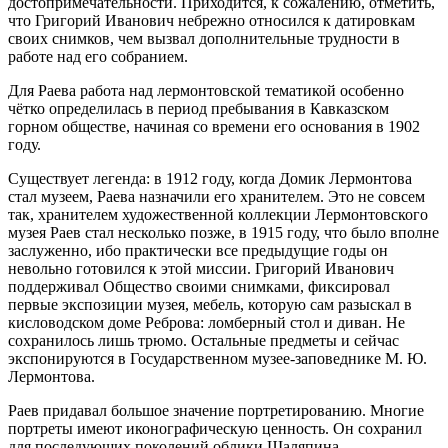
достопримечательности. Приходится, к сожалению, отметить,
что Григорий Иванович небрежно относился к датировкам
своих снимков, чем вызвал дополнительные трудности в
работе над его собранием.
Для Раева работа над лермонтовской тематикой особенно
чётко определилась в период пребывания в Кавказском
горном обществе, начиная со времени его основания в 1902
году.
Существует легенда: в 1912 году, когда Домик Лермонтова
стал музеем, Раева назначили его хранителем. Это не совсем
так, хранителем художественной коллекции Лермонтовского
музея Раев стал несколько позже, в 1915 году, что было вполне
заслуженно, ибо практически все предыдущие годы он
невольно готовился к этой миссии. Григорий Иванович
поддерживал Общество своими снимками, фиксировал
первые экспозиции музея, мебель, которую сам разыскал в
кисловодском доме Реброва: ломберный стол и диван. Не
сохранилось лишь трюмо. Остальные предметы и сейчас
экспонируются в Государственном музее-заповеднике М. Ю.
Лермонтова.
Раев придавал большое значение портретированию. Многие
портреты имеют иконографическую ценность. Он сохранил
для последующих поколений облики Шаляпина,