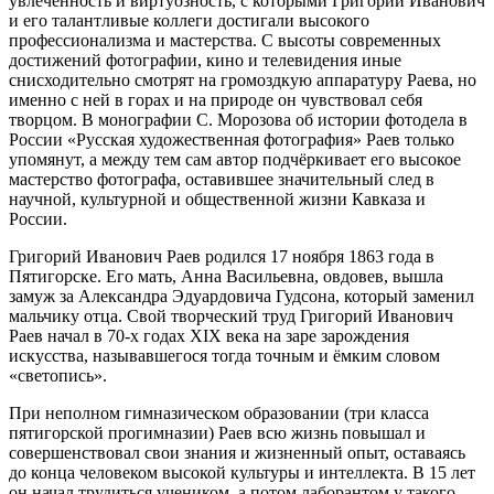
увлечённость и виртуозность, с которыми Григорий Иванович
и его талантливые коллеги достигали высокого
профессионализма и мастерства. С высоты современных
достижений фотографии, кино и телевидения иные
снисходительно смотрят на громоздкую аппаратуру Раева, но
именно с ней в горах и на природе он чувствовал себя
творцом. В монографии С. Морозова об истории фотодела в
России «Русская художественная фотография» Раев только
упомянут, а между тем сам автор подчёркивает его высокое
мастерство фотографа, оставившее значительный след в
научной, культурной и общественной жизни Кавказа и
России.
Григорий Иванович Раев родился 17 ноября 1863 года в
Пятигорске. Его мать, Анна Васильевна, овдовев, вышла
замуж за Александра Эдуардовича Гудсона, который заменил
мальчику отца. Свой творческий труд Григорий Иванович
Раев начал в 70-х годах XIX века на заре зарождения
искусства, называвшегося тогда точным и ёмким словом
«светопись».
При неполном гимназическом образовании (три класса
пятигорской прогимназии) Раев всю жизнь повышал и
совершенствовал свои знания и жизненный опыт, оставаясь
до конца человеком высокой культуры и интеллекта. В 15 лет
он начал трудиться учеником, а потом лаборантом у такого