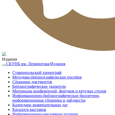
Издания
СКУНБ им. Лермонтова
/
Издания
Ставропольский хронограф
Методико-библиографические пособия
Сборники документов
Библиографические указатели
Материалы конференций, форумов и круглых столов
Информационно-библиографические бюллетени,
информационные сборники и дайджесты
Календари знаменательных дат
Каталоги выставок
Информационно-рекламные издания