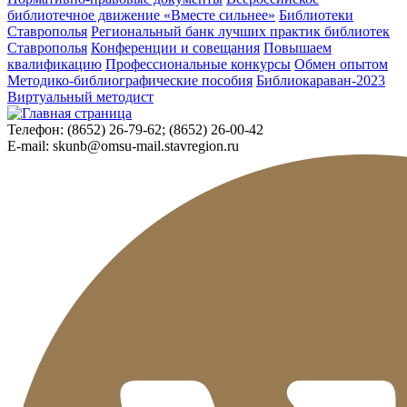
библиотечное движение «Вместе сильнее»
Библиотеки
Ставрополья
Региональный банк лучших практик библиотек
Ставрополья
Конференции и совещания
Повышаем
квалификацию
Профессиональные конкурсы
Обмен опытом
Методико-библиографические пособия
Библиокараван-2023
Виртуальный методист
Телефон:
(8652) 26-79-62; (8652) 26-00-42
E-mail:
skunb@omsu-mail.stavregion.ru