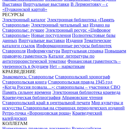
Выставки
Виртуальные выставки
В Лермонтовку – с
«Пушкинской картой»
РЕСУРСЫ
Электронный каталог
Электронная библиотека «Память
Ставрополья»
Электронный читальный зал
Издано на
Ставрополье: лучшее
Электронный ресурс «Цифровое
Ставрополье»
Новые поступления
Полнотекстовые базы
данных
Виртуальные выставки
Издания
Тематические
каталоги ссылок
Информационные ресурсы библиотек
Ставрополя
Информкультура
Виртуальная справка
Повышаем
правовую грамотность
Каталог литературы по
антитеррористической тематике
Финансовая грамотность –
уверенность в будущем
Нет – наркотикам
КРАЕВЕДЕНИЕ
Знакомьтесь: Ставрополье
Ставропольский хронограф
Ставропольская книга
Ставропольская правда 1945 год
«Когда Россия позвала…»: ставропольцы – участники СВО
Память сильнее времени
Электронная библиотека краеведа
Краеведческая библиография
Абрамовские чтения
Ставропольский край в центральной печати
Мир культуры и
искусства Ставрополья на страницах периодических изданий
Ретро-точка «Воронцовская роща»
Краеведческий
калейдоскоп
КОЛЛЕГАМ
Нормативно-правовые документы
Всероссийское