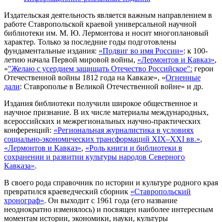
Издательская деятельность является важным направлением в
работе Ставропольской краевой универсальной научной
библиотеки им. М. Ю. Лермонтова и носит многоплановый
характер. Только за последние годы подготовлены
фундаментальные издания:
«Подвиг во имя России»
: к 100-
летию начала Первой мировой войны,
«Лермонтов и Кавказ»
,
«
"Желаю с усердием защищать Отечество Российское":
герои
Отечественной войны 1812 года на Кавказе», «
Огненные
дали
: Ставрополье в Великой Отечественной войне» и др.
Издания библиотеки получили широкое общественное и
научное признание. В их числе материалы международных,
всероссийских и межрегиональных научно-практических
конференций:
«Региональная журналистика в условиях
социально-экономических трансформаций XIX–XXI вв.»
,
«Лермонтов и Кавказ»
,
«Роль книги и библиотеки в
сохранении и развитии культуры народов Северного
Кавказа»
.
В своего рода справочник по истории и культуре родного края
превратился краеведческий сборник
«Ставропольский
хронограф»
. Он выходит с 1961 года (его название
неоднократно изменялось) и посвящен наиболее интересным
моментам истории, экономики, науки, культуры