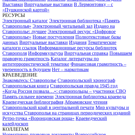
Выставки
Виртуальные выставки
В Лермонтовку – с
«Пушкинской картой»
РЕСУРСЫ
Электронный каталог
Электронная библиотека «Память
Ставрополья»
Электронный читальный зал
Издано на
Ставрополье: лучшее
Электронный ресурс «Цифровое
Ставрополье»
Новые поступления
Полнотекстовые базы
данных
Виртуальные выставки
Издания
Тематические
каталоги ссылок
Информационные ресурсы библиотек
Ставрополя
Информкультура
Виртуальная справка
Повышаем
правовую грамотность
Каталог литературы по
антитеррористической тематике
Финансовая грамотность –
уверенность в будущем
Нет – наркотикам
КРАЕВЕДЕНИЕ
Знакомьтесь: Ставрополье
Ставропольский хронограф
Ставропольская книга
Ставропольская правда 1945 год
«Когда Россия позвала…»: ставропольцы – участники СВО
Память сильнее времени
Электронная библиотека краеведа
Краеведческая библиография
Абрамовские чтения
Ставропольский край в центральной печати
Мир культуры и
искусства Ставрополья на страницах периодических изданий
Ретро-точка «Воронцовская роща»
Краеведческий
калейдоскоп
КОЛЛЕГАМ
Нормативно-правовые документы
Всероссийское