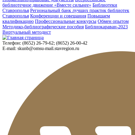
библиотечное движение «Вместе сильнее»
Библиотеки
Ставрополья
Региональный банк лучших практик библиотек
Ставрополья
Конференции и совещания
Повышаем
квалификацию
Профессиональные конкурсы
Обмен опытом
Методико-библиографические пособия
Библиокараван-2023
Виртуальный методист
Телефон:
(8652) 26-79-62; (8652) 26-00-42
E-mail:
skunb@omsu-mail.stavregion.ru