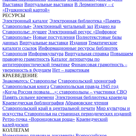
Выставки
Виртуальные выставки
В Лермонтовку – с
«Пушкинской картой»
РЕСУРСЫ
Электронный каталог
Электронная библиотека «Память
Ставрополья»
Электронный читальный зал
Издано на
Ставрополье: лучшее
Электронный ресурс «Цифровое
Ставрополье»
Новые поступления
Полнотекстовые базы
данных
Виртуальные выставки
Издания
Тематические
каталоги ссылок
Информационные ресурсы библиотек
Ставрополя
Информкультура
Виртуальная справка
Повышаем
правовую грамотность
Каталог литературы по
антитеррористической тематике
Финансовая грамотность –
уверенность в будущем
Нет – наркотикам
КРАЕВЕДЕНИЕ
Знакомьтесь: Ставрополье
Ставропольский хронограф
Ставропольская книга
Ставропольская правда 1945 год
«Когда Россия позвала…»: ставропольцы – участники СВО
Память сильнее времени
Электронная библиотека краеведа
Краеведческая библиография
Абрамовские чтения
Ставропольский край в центральной печати
Мир культуры и
искусства Ставрополья на страницах периодических изданий
Ретро-точка «Воронцовская роща»
Краеведческий
калейдоскоп
КОЛЛЕГАМ
Нормативно-правовые документы
Всероссийское