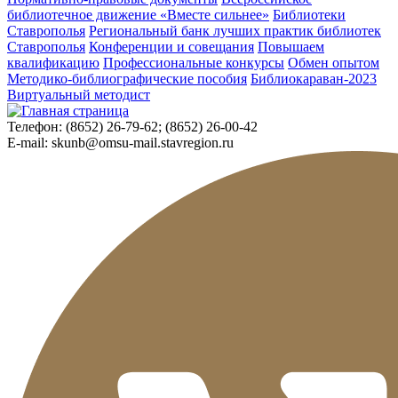
библиотечное движение «Вместе сильнее»
Библиотеки
Ставрополья
Региональный банк лучших практик библиотек
Ставрополья
Конференции и совещания
Повышаем
квалификацию
Профессиональные конкурсы
Обмен опытом
Методико-библиографические пособия
Библиокараван-2023
Виртуальный методист
Телефон:
(8652) 26-79-62; (8652) 26-00-42
E-mail:
skunb@omsu-mail.stavregion.ru